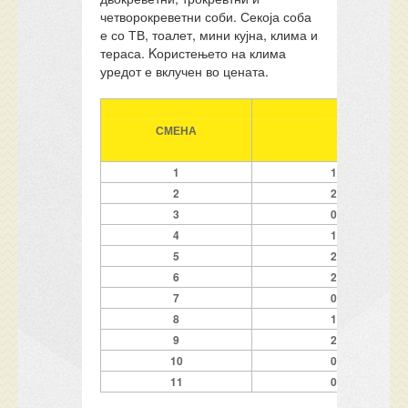
четворокреветни соби. Секоја соба
е со ТВ, тоалет, мини кујна, клима и
тераса. Kористењето на клима
уредот е вклучен во цената.
СМЕНА
ПЕРИОД
1
14.06-23.06
2
23.06-02.07
3
02.07-11.07
4
11.07-20.07
5
20.07-29.07
6
29.07-07.08
7
07.08-16.08
8
16.08-25.08
9
25.08-01.09
10
01.09-08.09
11
08.09-15.09