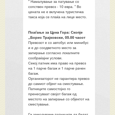
* Намалување за патување со
сопствен превоз - 10 евра. * Во
цената не е вклучена туристичка
такса која се плаќа на лице место.
Поаѓање за Црна Гора: Скопје
,,Борис Трајковски, 05.00 часот
Превозот е со автобус или минибус
и е до соодветното место за
запирање согласно локалните
сообраќајни услови.
Секој патник има право на превоз
на 1 парче багаж и 1 парче рачен
багаж.
Организаторот не гарантира превоз
до самиот објект на сместување.
Патниците самостојно го
пренесуваат својот багаж од
местото на запирање со објектот на
сместување.
Ги замолуваме патниците да бидат