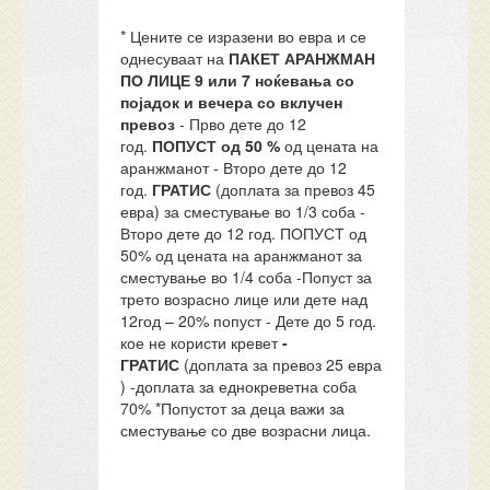
* Цените се изразени во евра и се
однесуваат на
ПАКЕТ АРАНЖМАН
ПО ЛИЦЕ
9
или 7 ноќевања со
појадок и вечера
со вклучен
превоз
- Прво дете до 12
год.
ПОПУСТ од 50 %
од цената на
аранжманот - Второ дете до 12
год.
ГРАТИС
(доплата за превоз 45
евра) за сместување во 1/3 соба -
Второ дете до 12 год. ПОПУСТ од
50% од цената на аранжманот за
сместување во 1/4 соба -Попуст за
трето возрасно лице или дете над
12год – 20% попуст - Дете до 5 год.
кое не користи кревет
-
ГРАТИС
(доплата за превоз 25 евра
) -доплата за еднокреветна соба
70% *Попустот за деца важи за
сместување со две возрасни лица.