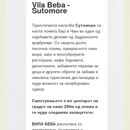
Vila Beba -
Sutomore
Туристичката населба
Сутоморе
се
наоѓа помеѓу Бар и Чањ во еден од
најубавите делови од Јадранското
крајбрежје. Со својата долга
песочна плажа, прекрасното сино
море, како и многубројните
ресторани, кафе баровите,
дискотеките, забавните пaркови за
деца и другите објекти за забава е
омилена туристичка дестинација и
нуди можност за незаборавен
одмор.
Сместувањето е во центарот на
градот на само 250м од плажа и
ги нуди следниве капацитети:
ВИЛА БЕБА
располага со
двокреветни, трокревтни и