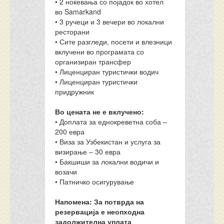
• 2 ноќевања со појадок во хотел
во Samarkand
• 3 ручеци и 3 вечери во локални
ресторани
• Сите разгледи, посети и влезници
вклучени во програмата со
организиран трансфер
• Лиценциран туристички водич
• Лиценциран туристички
придружник
Во цената не е вклучено:
• Доплата за еднокреветна соба –
200 евра
• Виза за Узбекистан и услуга за
визирање – 30 евра
• Бакшиши за локални водичи и
возачи
• Патничко осигурување
Напомена:
За потврда на
резервација е неопходна
задолжителна уплата