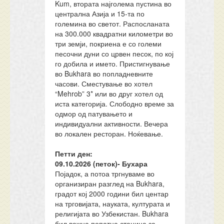
Kum, втората најголема пустина во
централна Азија и 15-та по
големина во светот. Распосланата
на 300.000 квадратни километри во
три земји, покриена е со големи
песочни дуни со црвен песок, по кој
го добила и името. Пристигнување
во Bukhara во попладневните
часови. Сместување во хотел
“Mehrob” 3* или во друг хотел од
иста категорија. Слободно време за
одмор од патувањето и
индивидуални активности. Вечера
во локален ресторан. Ноќевање.
Петти ден:
09.10.202
6
(петок)-
Бухара
Појадок, а потоа тргнуваме во
организиран разглед на Bukhara,
градот кој 2000 години бил центар
на трговијата, науката, културата и
религијата во Узбекистан. Bukhara
бил важна попатна станица за