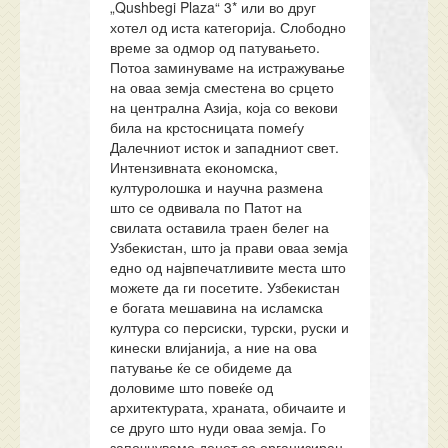
„Qushbegi Plaza“ 3* или во друг
хотел од иста категорија. Слободно
време за одмор од патувањето.
Потоа заминуваме на истражување
на оваа земја сместена во срцето
на централна Азија, која со векови
била на крстосницата помеѓу
Далечниот исток и западниот свет.
Интензивната економска,
културолошка и научна размена
што се одвивала по Патот на
свилата оставила траен белег на
Узбекистан, што ја прави оваа земја
едно од највпечатливите места што
можете да ги посетите. Узбекистан
е богата мешавина на исламска
култура со персиски, турски, руски и
кинески влијанија, а ние на ова
патување ќе се обидеме да
доловиме што повеќе од
архитектурата, храната, обичаите и
се друго што нуди оваа земја. Го
започнуваме денот со организиран