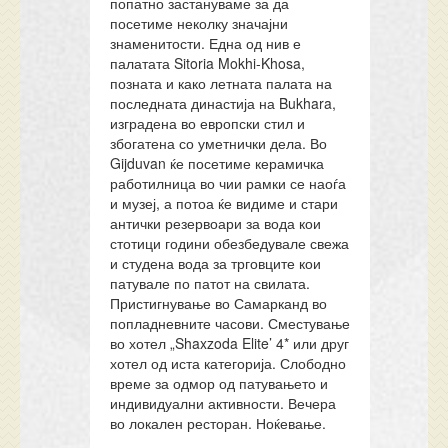
попатно застануваме за да
посетиме неколку значајни
знаменитости. Една од нив е
палатата Sitoria Mokhi-Khosa,
позната и како летната палата на
последната династија на Bukhara,
изградена во европски стил и
збогатена со уметнички дела. Во
Gijduvan ќе посетиме керамичка
работилница во чии рамки се наоѓа
и музеј, а потоа ќе видиме и стари
антички резервоари за вода кои
стотици години обезбедувале свежа
и студена вода за трговците кои
патувале по патот на свилата.
Пристигнување во Самарканд во
попладневните часови. Сместување
во хотел „Shaxzoda Elite’ 4* или друг
хотел од иста категорија. Слободно
време за одмор од патувањето и
индивидуални активности. Вечера
во локален ресторан. Ноќевање.