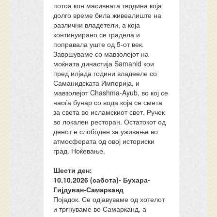
потоа кон масивната тврдина која
долго време била живеалиште на
различни владетели, а која
континуирано се градела и
поправала уште од 5-от век.
Завршуваме со мавзолејот на
моќната династија Samanid кои
пред илјада години владееле со
Саманидската Империја, и
мавзолејот Chashma-Ayub, во кој се
наоѓа бунар со вода која се смета
за света во исламскиот свет. Ручек
во локален ресторан. Остатокот од
денот е слободен за уживање во
атмосферата од овој историски
град. Ноќевање.
Шести ден:
10.10.202
6
(сабота)-
Бухара
-
Гијдуван-Самарканд
Појадок. Се одјавуваме од хотелот
и тргнуваме во Самарканд, а