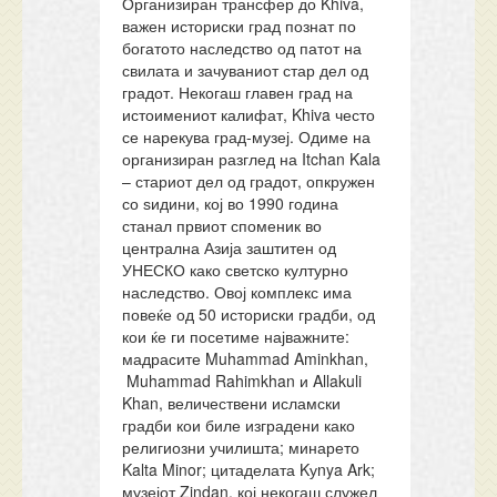
Организиран трансфер до Khiva,
важен историски град познат по
богатото наследство од патот на
свилата и зачуваниот стар дел од
градот. Некогаш главен град на
истоимениот калифат, Khiva често
се нарекува град-музеј. Одиме на
организиран разглед на Itchan Kala
– стариот дел од градот, опкружен
со ѕидини, кој во 1990 година
станал првиот споменик во
централна Азија заштитен од
УНЕСКО како светско културно
наследство. Овој комплекс има
повеќе од 50 историски градби, од
кои ќе ги посетиме најважните:
мадрасите Muhammad Aminkhan,
Muhammad Rahimkhan и Allakuli
Khan, величествени исламски
градби кои биле изградени како
религиозни училишта; минарето
Kalta Minor; цитаделата Kуnya Ark;
музејот Zindan, кој некогаш служел