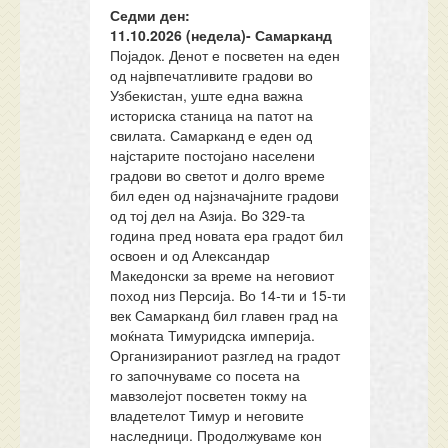
Седми ден:
11.10.202
6
(недела)-
Самарканд
Појадок. Денот е посветен на еден
од највпечатливите градови во
Узбекистан, уште една важна
историска станица на патот на
свилата. Самарканд е еден од
најстарите постојано населени
градови во светот и долго време
бил еден од најзначајните градови
од тој дел на Азија. Во 329-та
година пред новата ера градот бил
освоен и од Александар
Македонски за време на неговиот
поход низ Персија. Во 14-ти и 15-ти
век Самарканд бил главен град на
моќната Тимуридска империја.
Организираниот разглед на градот
го започнуваме со посета на
мавзолејот посветен токму на
владетелот Тимур и неговите
наследници. Продолжуваме кон