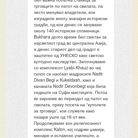
трговците по патот на свилата, па
често менувал владетели, кои
изградиле многу значајни историски
градби, од кои денес се зачувани
околу 140 историски споменици.
Bukhara долго време бил сметан за
најсветиот град во централна Азија,
а денес стариот дел од градот е
заштитен од УНЕСКО како светско
културно наследство. Започнуваме
со комплексот Lyabi-Khauz во чиј
склоп се наоѓаат мадрасите Nadir
Divan Begi и Kukeldash, како и
канаката Nodir Devonbegi која била
седиште на Суфи мистиците. Потоа
ќе ѕирнеме во периодот од патот на
свилата, преку посета на “куполите
за трговија“, кои служеле како
пазари уште од 16-от век.
Продолжуваме кон религиозниот
комплекс Kalon, кој содржи џамија,
минаре и исламско училиште, а