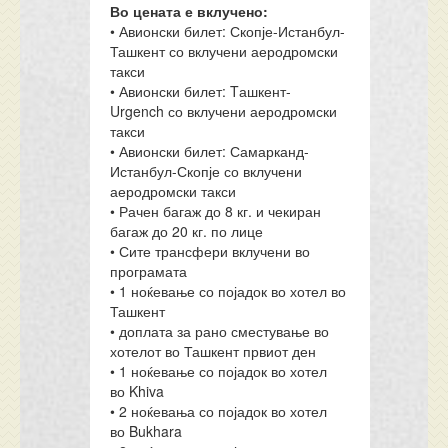
Во цената е вклучено:
• Авионски билет: Скопје-Истанбул-
Ташкент со вклучени аеродромски
такси
• Авионски билет: Tашкент-
Urgench со вклучени аеродромски
такси
• Авионски билет: Самарканд-
Истанбул-Скопје со вклучени
аеродромски такси
• Рачен багаж до 8 кг. и чекиран
багаж до 20 кг. по лице
• Сите трансфери вклучени во
програмата
• 1 ноќевање со појадок во хотел во
Ташкент
• доплата за рано сместување во
хотелот во Ташкент првиот ден
• 1 ноќевање со појадок во хотел
во Khiva
• 2 ноќевања со појадок во хотел
во Bukhara