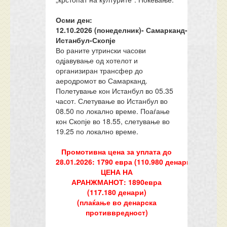
Осми ден:
12.10.202
6
(понеделник)-
Самарканд-
Истанбул-Скопје
Во раните утрински часови
одјавување од хотелот и
организиран трансфер до
аеродромот во Самарканд.
Полетување кон Истанбул во 05.35
часот. Слетување во Истанбул во
08.50 по локално време. Поаѓање
кон Скопје во 18.55, слетување во
19.25 по локално време.
Промотивна цена за уплата до
2
8
.01.2026:
1
7
90
евра
(1
10.980
денари)
ЦЕНА НА
АРАНЖМАНОТ
:
1
8
90
евра
(
117.180
денари)
(плаќање во денарска
противвредност)