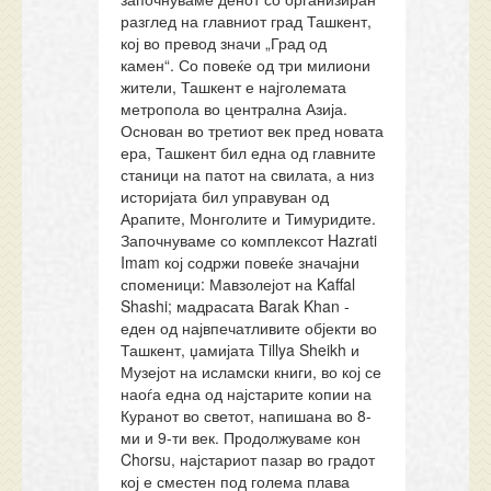
разглед на главниот град Ташкент,
кој во превод значи „Град од
камен“. Со повеќе од три милиони
жители, Ташкент е најголемата
метропола во централна Азија.
Основан во третиот век пред новата
ера, Ташкент бил една од главните
станици на патот на свилата, а низ
историјата бил управуван од
Арапите, Монголите и Тимуридите.
Започнуваме со комплексот Hazrati
Imam кој содржи повеќе значајни
споменици: Мавзолејот на Kaffal
Shashi; мадрасата Barak Khan -
еден од највпечатливите објекти во
Ташкент, џамијата Tillya Sheikh и
Музејот на исламски книги, во кој се
наоѓа една од најстарите копии на
Куранот во светот, напишана во 8-
ми и 9-ти век. Продолжуваме кон
Chorsu, најстариот пазар во градот
кој е сместен под голема плава