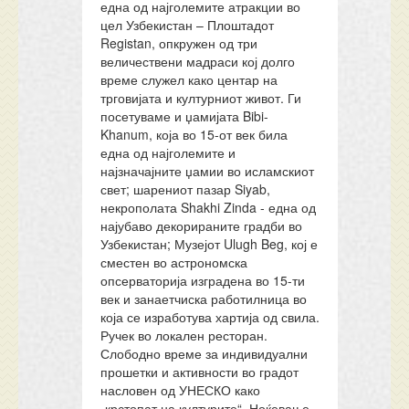
една од најголемите атракции во
цел Узбекистан – Плоштадот
Registan, опкружен од три
величествени мадраси кој долго
време служел како центар на
трговијата и културниот живот. Ги
посетуваме и џамијата Bibi-
Khanum, која во 15-от век била
една од најголемите и
најзначајните џамии во исламскиот
свет; шарениот пазар Siyab,
некрополата Shakhi Zinda - една од
најубаво декорираните градби во
Узбекистан; Музејот Ulugh Beg, кој е
сместен во астрономска
опсерваторија изградена во 15-ти
век и занаетчиска работилница во
која се изработува хартија од свила.
Ручек во локален ресторан.
Слободно време за индивидуални
прошетки и активности во градот
насловен од УНЕСКО како
„крстопат на културите“. Ноќевање.