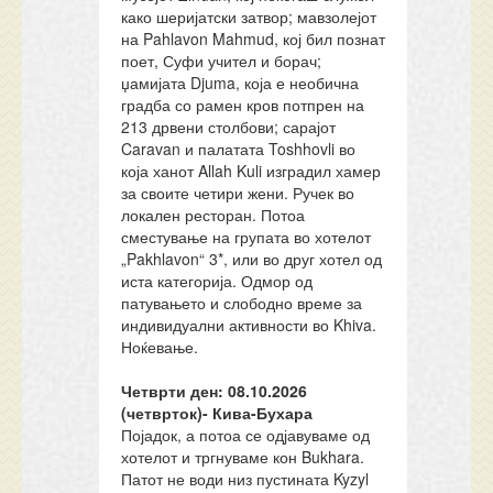
како шеријатски затвор; мавзолејот
на Pahlavon Mahmud, кој бил познат
поет, Суфи учител и борач;
џамијата Djuma, која е необична
градба со рамен кров потпрен на
213 дрвени столбови; сарајот
Caravan и палатата Toshhovli во
која ханот Allah Kuli изградил хамер
за своите четири жени. Ручек во
локален ресторан. Потоа
сместување на групата во хотелот
„Pakhlavon“ 3*, или во друг хотел од
иста категорија. Одмор од
патувањето и слободно време за
индивидуални активности во Khiva.
Ноќевање.
Четврти ден: 08.10.2026
(четврток)-
Кива-Бухара
Појадок, а потоа се одјавуваме од
хотелот и тргнуваме кон Bukhara.
Патот не води низ пустината Kyzyl