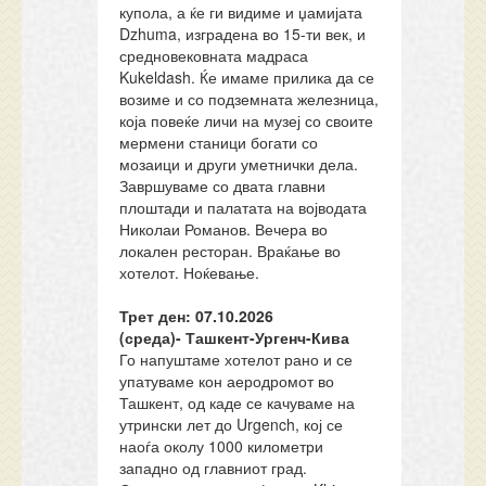
купола, а ќе ги видиме и џамијата
Dzhuma, изградена во 15-ти век, и
средновековната мадраса
Kukeldash. Ќе имаме прилика да се
возиме и со подземната железница,
која повеќе личи на музеј со своите
мермени станици богати со
мозаици и други уметнички дела.
Завршуваме со двата главни
плоштади и палатата на војводата
Николаи Романов. Вечера во
локален ресторан. Враќање во
хотелот. Ноќевање.
Трет ден: 07.
10.20
26
(
среда)-
Ташкент-Ургенч-Кива
Го напуштаме хотелот рано и се
упатуваме кон аеродромот во
Ташкент, од каде се качуваме на
утрински лет до Urgench, кој се
наоѓа околу 1000 километри
западно од главниот град.