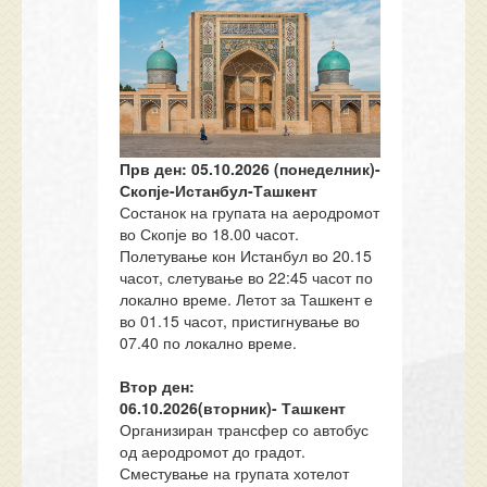
Прв ден: 05.10.
20
26
(
понеделник
)
-
Скопје-Истанбул-Ташкент
Состанок на групата на аеродромот
во Скопје во 18.00 часот.
Полетување кон Истанбул во 20.15
часот, слетување во 22:45 часот по
локално време. Летот за Ташкент е
во 01.15 часот, пристигнување во
07.40 по локално време.
Втор ден:
06.
10
.
20
26
(в
торник
)
-
Ташкент
Организиран трансфер со автобус
од аеродромот до градот.
Сместување на групата хотелот