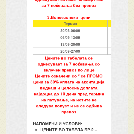
за 7 ноќевања без превоз
3.Вонсезонски цени
Термин
Ноќева
30/08-06/09
7
06/09-13/09
7
13/09-20/09
7
20/09-27/09
7
Цените во табелата се
однесуваат за 7 ноќевања со
вклучен превоз по лице
Цените означени со * се ПРОМО
цени за 30% уплата на аконтација
веднаш и целосна доплата
најдоцна до 10 дена пред термин
на патување, на истите не
следува попуст и не се одбива
превоз
НАПОМЕНИ И УСЛОВИ:
ЦЕНИТЕ ВО ТАБЕЛА БР.2 –