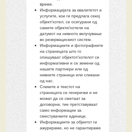
време.
Информацијата за квалитетот и
услугите, кои ги предлага секој
објект/хотел, се осигурани од
самите објекти/хотели на
датумот на нивното вклучување
во резервацискиот систем.
Информациите и фотографиите
на страницата што го
опишуваат објектот/хотелот се
информативни и се земени од
нашите партнери или од
нивните страници или сликани
од нас.
Сликите и текстот на
страницата се генерички и не
можат да се сметаат за
договорни, тие претставуваат
само информации за
сместувачките единици.
Информациите за објектот ги
ажурираме, но не гарантираме