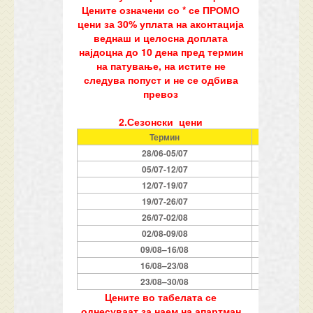
Цените означени со * се ПРОМО
цени за 30% уплата на аконтација
веднаш и целосна доплата
најдоцна до 10 дена пред термин
на патување, на истите не
следува попуст и не се одбива
превоз
2.Сезонски цени
Термин
2
8/06-
0
5/07
0
5/07-
1
2/07
1
2/07-19/07
19/07-
2
6/07
2
6/07-
0
2/0
8
0
2/0
8
-09/0
8
09/0
8
–
1
6/0
8
1
6/0
8
–
2
3/0
8
2
3/0
8
–
3
0
/08
Цените во табелата се
однесуваат за наем на апартман