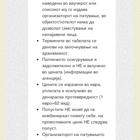
наведени во ваучерот или
списокот кој го издава
организаторот на патување, во
објектот/хотелот нема да
дозволат сместување на
ненајавени лица.
Термините во табелата се
денови на започнување на
аранжманот.
Патничкото осигурување е
задолжително и НЕ е вклучено
во цената (информации во
агенција).
Цените се изразени во евра,
уплатата е исклучиво во
денараска противвредност (1
евро=62 мкд).
Попустите НЕ можe да се
комбинираат помеѓу себе, на
промотивните цени НЕ следува
попуст.
Организаторот на патувањето