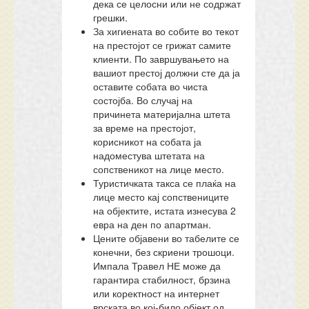
дека се целосни или не содржат
грешки.
За хигиената во собите во текот
на престојот се грижат самите
клиенти. По завршувањето на
вашиот престој должни сте да ја
оставите собата во чиста
состојба. Во случај на
причинета материјална штета
за време на престојот,
корисникот на собата ја
надоместува штетата на
сопственикот на лице место.
Туристичката такса се плаќа на
лице место кај сопствениците
на објектите, истата изнесува 2
евра на ден по апартман.
Цените објавени во табелите се
конечни, без скриени трошоци.
Импала Травел НЕ може да
гарантира стабилност, брзина
или коректност на интернет
врската во кој-било објект од