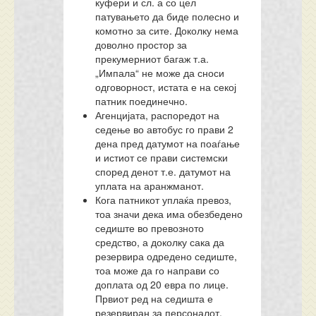
куфери и сл. а со цел
патувањето да биде полесно и
комотно за сите. Доколку нема
доволно простор за
прекумерниот багаж т.а.
„Импала“ не може да сноси
одговорност, истата е на секој
патник поединечно.
Агенцијата, распоредот на
седење во автобус го прави 2
дена пред датумот на поаѓање
и истиот се прави системски
според денот т.е. датумот на
уплата на аранжманот.
Кога патникот уплаќа превоз,
тоа значи дека има обезбедено
седиште во превозното
средство, а доколку сака да
резервира одредено седиште,
тоа може да го направи со
доплата од 20 евра по лице.
Првиот ред на седишта е
резервиран за персоналот.