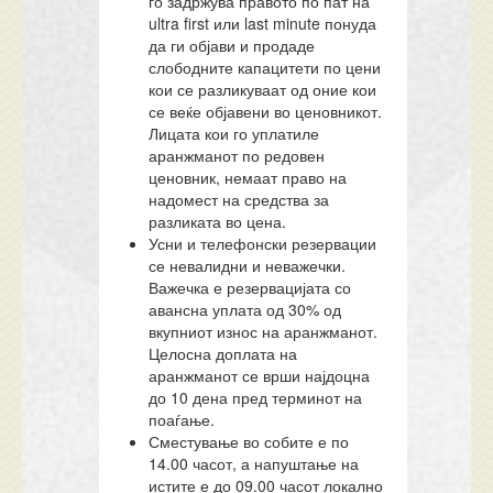
го задржува правото по пат на
ultra first или last minute понуда
да ги објави и продаде
слободните капацитети по цени
кои се разликуваат од оние кои
се веќе објавени во ценовникот.
Лицата кои го уплатиле
аранжманот по редовен
ценовник, немаат право на
надомест на средства за
разликата во цена.
Усни и телефонски резервации
се невалидни и неважечки.
Важечка е резервацијата со
авансна уплата од 30% од
вкупниот износ на аранжманот.
Целосна доплата на
аранжманот се врши најдоцна
до 10 дена пред терминот на
поаѓање.
Сместување во собите е по
14.00 часот, а напуштање на
истите е до 09.00 часот локално