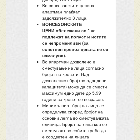
Во вонсезонските цени во
апартман плаќаат
задолжително 3 лица.
ВОНСЕЗОНСКИТЕ
ЦЕНИ
обележани со * не
подлежат на попуст
и истите
се непроменливи (за
сопствен превоз цената не се
намалува).
Во апартман дозволено е
сместување на лица согласно
бројот на кревети. Над
дозволениот број (во одредени
капацитети) може да се смести
максимум едно дете до 5,99
години во кревет со возрасен.
Минималниот број на лица се
определува според бројот на
основни легла во сместувачката
единица. Бројот на лица кои се
сместуваат во собите треба да
е соодветен на лицата