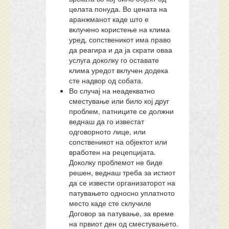
целата понуда. Во цената на
аранжманот каде што е
вклучено користење на клима
уред, сопственикот има право
да реагира и да ја скрати оваа
услуга доколку го оставате
клима уредот вклучен додека
сте надвор од собата.
Во случај на неадекватно
сместување или било кој друг
проблем, патниците се должни
веднаш да го известат
одговорното лице, или
сопственикот на објектот или
вработен на рецепцијата.
Доколку проблемот не биде
решен, веднаш треба за истиот
да се извести организаторот на
патувањето односно уплатното
место каде сте склучиле
Договор за патување, за време
на првиот ден од сместувањето.