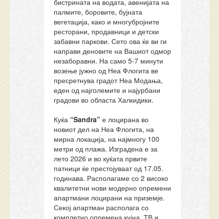
бистрината на водата, авенијата на
палмите, боровите, бујната
вегетација, како и многубројните
ресторани, продавници и детски
забавни паркови. Сето ова ќе ви ги
направи деновите на Вашиот одмор
незаборавни. На само 5-7 минути
возење јужно од Неа Флогита ве
пресретнува градот Неа Модања,
еден од најголемите и најурбани
градови во областа Халкидики.
Куќа
“Sandra”
е лоцирана во
новиот дел на Неа Флогита, на
мирна локација, на најмногу 100
метри од плажа. Изградена е за
лето 2026 и во куќата првите
патници ќе престојуваат од 17.05.
годинава. Располагаме со 2 високо
квалитетни нови модерно опремени
апартмани лоцирани на приземје.
Секој апартман располага со
комплетно опремена кујна, ТВ и