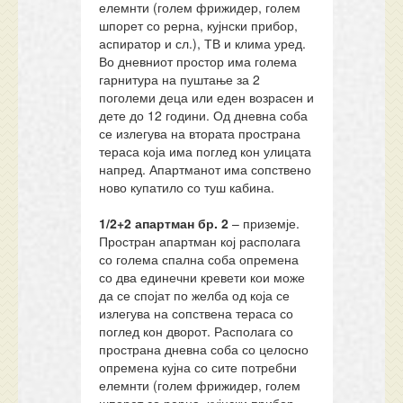
елемнти (голем фрижидер, голем
шпорет со рерна, кујнски прибор,
аспиратор и сл.), ТВ и клима уред.
Во дневниот простор има голема
гарнитура на пуштање за 2
поголеми деца или еден возрасен и
дете до 12 години. Од дневна соба
се излегува на втората пространа
тераса која има поглед кон улицата
напред. Апартманот има сопствено
ново купатило со туш кабина.
1/2+2 апартман бр. 2
– приземје.
Простран апартман кој располага
со голема спална соба опремена
со два единечни кревети кои може
да се спојат по желба од која се
излегува на сопствена тераса со
поглед кон дворот. Располага со
пространа дневна соба со целосно
опремена кујна со сите потребни
елемнти (голем фрижидер, голем