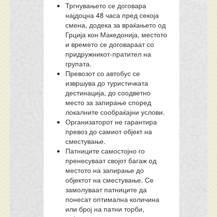
Тргнувањето се договара
најдоцна 48 часа пред секоја
смена, додека за враќањето од
Грција кон Македонија, местото
и времето се договараат со
придружникот-пратител на
групата.
Превозот со автобус се
извршува до туристичката
дестинација, до соодветно
место за запирање според
локалните сообраќајни услови.
Организаторот не гарантира
превоз до самиот објект на
сместување.
Патниците самостојно го
пренесуваат својот багаж од
местото на запирање до
објектот на сместување. Се
замолуваат патниците да
понесат оптимална количина
или број на патни торби,