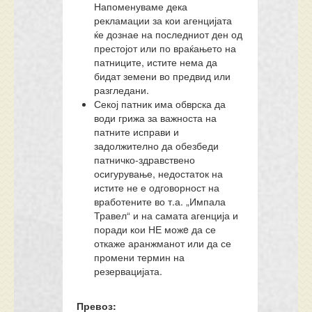
Напоменуваме дека
рекламации за кои агенцијата
ќе дознае на последниот ден од
престојот или по враќањето на
патниците, истите нема да
бидат земени во предвид или
разгледани.
Секој патник има обврска да
води грижа за важноста на
патните исправи и
задолжително да обезбеди
патничко-здравствено
осигурување, недостаток на
истите не е одговорност на
вработените во т.а. „Импала
Травел“ и на самата агенција и
поради кои НЕ можe да се
откаже аранжманот или да се
промени термин на
резервацијата.
Превоз: