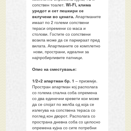
сопствен тоалет.
Wi-Fi
,
клима
уред
от и сет пешкири се
вклучени во цената.
Апартманите
имаат по 2 големи сопствени
тераси опремени со маса и
столови. Гостите со сопствени
возила може да се паркираат пред
вилата. Апартманите се комплетно
нови, пространи, идеални за
најпробирливите патници.
Опис на сместување:
1/2+2 апартман бр.
1
– приземје.
Простран апартман кој располага
со голема спална соба опремена
со два единечни кревети кои може
да се спојат по желба од која се
излегува на сопствена тераса со
поглед кон дворот. Располага со
пространа дневна соба со целосно
опремена кујна со сите потребни