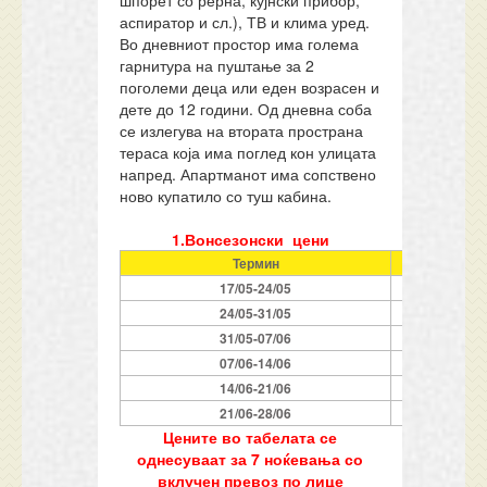
шпорет со рерна, кујнски прибор,
аспиратор и сл.), ТВ и клима уред.
Во дневниот простор има голема
гарнитура на пуштање за 2
поголеми деца или еден возрасен и
дете до 12 години. Од дневна соба
се излегува на втората пространа
тераса која има поглед кон улицата
напред. Апартманот има сопствено
ново купатило со туш кабина.
1.Вонсезонски цени
Термин
Ноќева
17/05-24/05
7
24/05-31/05
7
31/05-07/06
7
07/06-14/06
7
14/06-21/06
7
21/06-28/06
7
Цените во табелата се
однесуваат за 7 ноќевања со
вклучен превоз по лице