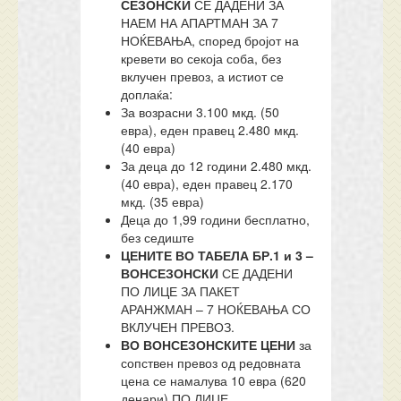
СЕЗОНСКИ
СЕ ДАДЕНИ ЗА
НАЕМ НА АПАРТМАН ЗА 7
НОЌЕВАЊА, според бројот на
кревети во секоја соба, без
вклучен превоз, а истиот се
доплаќа:
За возрасни 3.100 мкд. (50
евра), еден правец 2.480 мкд.
(40 евра)
За деца до 12 години 2.480 мкд.
(40 евра), еден правец 2.170
мкд. (35 евра)
Деца до 1,99 години бесплатно,
без седиште
ЦЕНИТЕ ВО ТАБЕЛА БР.1 и 3 –
ВОНСЕЗОНСКИ
СЕ ДАДЕНИ
ПО ЛИЦЕ ЗА ПАКЕТ
АРАНЖМАН – 7 НОЌЕВАЊА СО
ВКЛУЧЕН ПРЕВОЗ.
ВО ВОНСЕЗОНСКИТЕ ЦЕНИ
за
сопствен превоз од редовната
цена се намалува 10 евра (620
денари) ПО ЛИЦЕ.