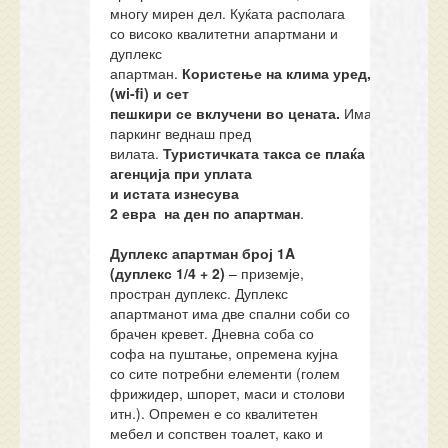
многу мирен дел. Куќата располага
со високо квалитетни апартмани и
дуплекс
апартман.
Користење
на
клима
уред
,
интернет
(wi-fi)
и сет
пешкири
се
вклучени
во
цената.
Има
паркинг веднаш пред
вилата.
Туристичката
такса
се
плаќа
во
агенција при уплата
и
истата
изнесува
2
евра
на
ден
по
апартман
.
Дуплекс а
партман број 1A
(
дуплекс
1/4 +
2
)
– приземје,
простран дуплекс. Дуплекс
апартманот има две спални соби со
брачен кревет. Дневна соба со
софа на пуштање, опремена кујна
со сите потребни елементи (голем
фрижидер, шпорет, маси и столови
итн.). Опремен е со квалитетен
мебел и сопствен тоалет, како и