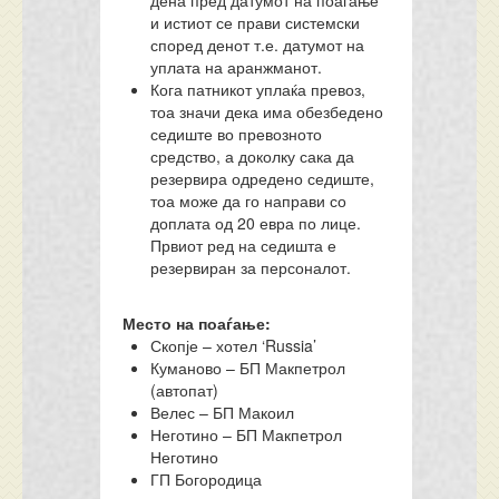
дена пред датумот на поаѓање
и истиот се прави системски
според денот т.е. датумот на
уплата на аранжманот.
Кога патникот уплаќа превоз,
тоа значи дека има обезбедено
седиште во превозното
средство, а доколку сака да
резервира одредено седиште,
тоа може да го направи со
доплата од 20 евра по лице.
Првиот ред на седишта е
резервиран за персоналот.
Место на поаѓање:
Скопје – хотел ‘Russia’
Куманово – БП Макпетрол
(автопат)
Велес – БП Макоил
Неготино – БП Макпетрол
Неготино
ГП Богородица