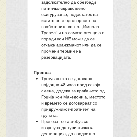
задолжително да обезбеди
патничко-здравствено
осигурување, недостаток на
истите не е одговорност на
вработените во т.а. „Импала
Травел“ и на самата агенција и
поради кои НЕ можe да се
откаже аранжманот или да се
промени термин на
резервацијата.
Превоз:
Тргнувањето се договара
најдоцна 48 часа пред секоја
смена, додека за враќањето од
Грција кон Македонија, местото
и времето се договараат со
придружникот-пратител на
групата.
Превозот со автобус се
извршува до туристичката
дестинација, до соодветно