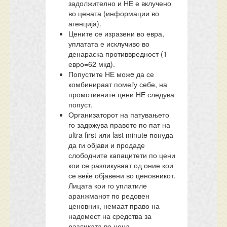
задолжително и НЕ е вклучено
во цената (информации во
агенција).
Цените се изразени во евра,
уплатата е исклучиво во
денараска противвредност (1
евро=62 мкд).
Попустите НЕ можe да се
комбинираат помеѓу себе, на
промотивните цени НЕ следува
попуст.
Организаторот на патувањето
го задржува правото по пат на
ultra first или last minute понуда
да ги објави и продаде
слободните капацитети по цени
кои се разликуваат од оние кои
се веќе објавени во ценовникот.
Лицата кои го уплатиле
аранжманот по редовен
ценовник, немаат право на
надомест на средства за
разликата во цена.