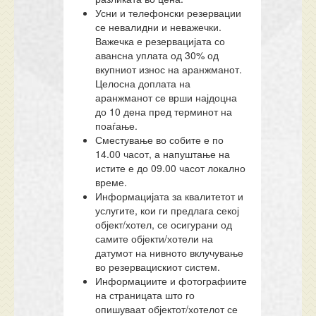
Усни и телефонски резервации
се невалидни и неважечки.
Важечка е резервацијата со
авансна уплата од 30% од
вкупниот износ на аранжманот.
Целосна доплата на
аранжманот се врши најдоцна
до 10 дена пред терминот на
поаѓање.
Сместување во собите е по
14.00 часот, а напуштање на
истите е до 09.00 часот локално
време.
Информацијата за квалитетот и
услугите, кои ги предлага секој
објект/хотел, се осигурани од
самите објекти/хотели на
датумот на нивното вклучување
во резервацискиот систем.
Информациите и фотографиите
на страницата што го
опишуваат објектот/хотелот се