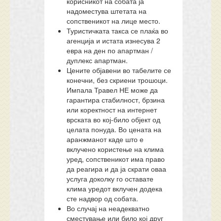
корисникот на собата ја
надоместува штетата на
сопственикот на лице место.
Туристичката такса се плаќа во
агенција и истата изнесува 2
евра на ден по апартман /
дуплекс апартман.
Цените објавени во табелите се
конечни, без скриени трошоци.
Импала Травел НЕ може да
гарантира стабилност, брзина
или коректност на интернет
врската во кој-било објект од
целата понуда. Во цената на
аранжманот каде што е
вклучено користење на клима
уред, сопственикот има право
да реагира и да ја скрати оваа
услуга доколку го оставате
клима уредот вклучен додека
сте надвор од собата.
Во случај на неадекватно
сместување или било кој друг