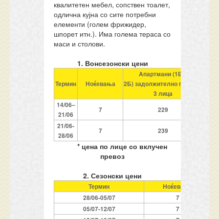
квалитетен мебел, сопствен тоалет,
одлична кујна со сите потребни
елементи (голем фрижидер,
шпорет итн.). Има голема тераса со
маси и столови.
1. Вонсезонски цени
Aпартман
и
(
1
Б
и
Aпар
Термин
Ноќевања
2Б
)
задолжително
плаќаат
3 лица
14/06
–
7
229
21/06
21/06-
7
239
2
8/06
* цена по лице со вклучен
превоз
2. Сезонски цени
Термин
Ноќевања
2
8/06-
0
5/07
7
0
5/07-
1
2/07
7