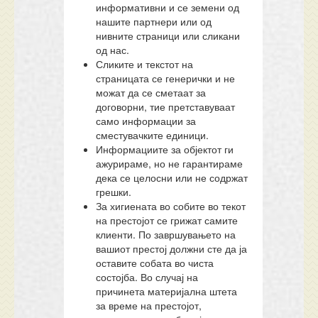
информативни и се земени од
нашите партнери или од
нивните страници или сликани
од нас.
Сликите и текстот на
страницата се генерички и не
можат да се сметаат за
договорни, тие претставуваат
само информации за
сместувачките единици.
Информациите за објектот ги
ажурираме, но не гарантираме
дека се целосни или не содржат
грешки.
За хигиената во собите во текот
на престојот се грижат самите
клиенти. По завршувањето на
вашиот престој должни сте да ја
оставите собата во чиста
состојба. Во случај на
причинета материјална штета
за време на престојот,