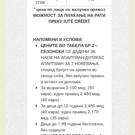
2
7
/09
* цена по лице со вклучен превоз
МОЖНОСТ ЗА ПЛАЌАЊЕ НА РАТИ
ПРЕКУ IUTE CREDIT
НАПОМЕНИ И УСЛОВИ:
ЦЕНИТЕ ВО ТАБЕЛА БР.2 –
СЕЗОНСКИ
СЕ ДАДЕНИ ЗА
НАЕМ НА АПАРТМАН/ДУПЛЕКС
АПАРТМАН ЗА 7 НОЌЕВАЊА,
според бројот на кревети во
секоја соба, без вклучен превоз,
а истиот се доплаќа:
За возрасни 3.100 мкд. (50
евра), еден правец 2.480 мкд.
(40 евра)
За деца до 12 години 2.480 мкд.
(40 евра), еден правец 2.170
мкд. (35 евра)
Деца до 1,99 години бесплатно,
без седиште