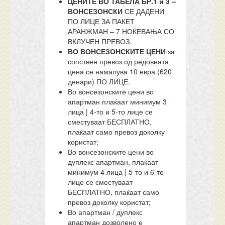
ЦЕНИТЕ ВО ТАБЕЛА БР.1 и 3 –
ВОНСЕЗОНСКИ
СЕ ДАДЕНИ
ПО ЛИЦЕ ЗА ПАКЕТ
АРАНЖМАН – 7 НОЌЕВАЊА СО
ВКЛУЧЕН ПРЕВОЗ.
ВО ВОНСЕЗОНСКИТЕ ЦЕНИ
за
сопствен превоз од редовната
цена се намалува 10 евра (620
денари) ПО ЛИЦЕ.
Во вонсезонските цени во
апартман плаќаат минимум 3
лица | 4-то и 5-то лице се
сместуваат БЕСПЛАТНО,
плаќаат само превоз доколку
користат;
Во вонсезонските цени во
дуплекс апартман, плаќаат
минимум 4 лица | 5-то и 6-то
лице се сместуваат
БЕСПЛАТНО, плаќаат само
превоз доколку користат;
Во апартман / дуплекс
апартман дозволено е