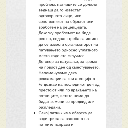
проблем, патниците се должни
веднаш да го известат
одговорното лице, или
сопственикот на објектот или
вработен на рецепцијата.
Доколку проблемот не биде
решен, веднаш треба за истиот
да се извести организаторот на
патувањето односно уплатното
место каде сте склучиле
Договор за патување, за време
на првиот ден од сместувањето.
Напоменуваме дека
рекламации за кои агенцијата
ќе дознае на последниот ден од
престојот или по враќањето на
патниците, истите нема да
бидат земени во предвид или
разгледани.
Секој патник има обврска да
води грижа за важноста на
патните исправи и