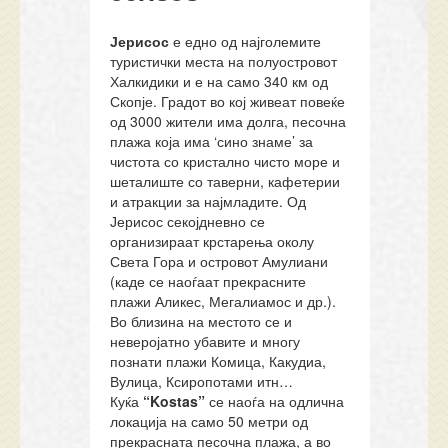
Јерисос
е едно од најголемите
туристички места на полуостровот
Халкидики и е на само 340 км од
Скопје. Градот во кој живеат повеќе
од 3000 жители има долга, песочна
плажа која има ‘сино знаме’ за
чистота со кристално чисто море и
шеталиште со таверни, кафетерии
и атракции за најмладите. Од
Јерисос секојдневно се
организираат крстарења околу
Света Гора и островот Амулиани
(каде се наоѓаат прекрасните
плажи Аликес, Мегалиамос и др.).
Во близина на местото се и
неверојатно убавите и многу
познати плажи Комица, Какудиа,
Вулица, Ксиропотами итн…
Куќа
“Kostas”
се наоѓа на одлична
локација на само 50 метри од
прекрасната песочна плажа, а во