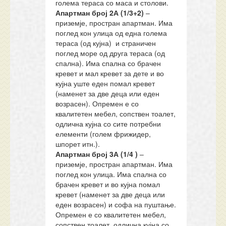
голема тераса со маса и столови.
Апартман
број 2
А
(1/
3
+2)
–
приземје, простран апартман. Има
поглед кон улица од една голема
тераса (од кујна) и страничен
поглед море од друга тераса (од
спална). Има спална со брачен
кревет и мал кревет за дете и во
кујна уште еден помал кревет
(наменет за две деца или еден
возрасен). Опремен е со
квалитетен мебел, сопствен тоалет,
одлична кујна со сите потребни
елементи (голем фрижидер,
шпорет итн.).
Апартман
број
3А
(1/
4
)
–
приземје, простран апартман. Има
поглед кон улица. Има спална со
брачен кревет и во кујна помал
кревет (наменет за две деца или
еден возрасен) и софа на пуштање.
Опремен е со квалитетен мебел,
сопствен тоалет, одлична кујна со