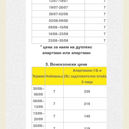
1
2/07-19/07
7
19/07-
2
6/07
7
2
6/07-
0
2/0
8
7
0
2/0
8
-09/0
8
7
09/0
8
–
1
6/0
8
7
1
6/0
8
–
2
3/0
8
7
2
3/0
8
–
3
0
/08
7
* цена за наем на дуплекс
апартман или апартман
3. Вонсезонски цени
Aпартман
и
(
1
Б и
Aпартман
Термин
Ноќевања
2Б
)
задолжително
плаќаат
3 лица
3
0
/08
–
7
239
0
6
/09
0
6
/09
–
7
219
1
3
/09
1
3
/09
–
7
149
2
0
/09
2
0
/09
–
7
119