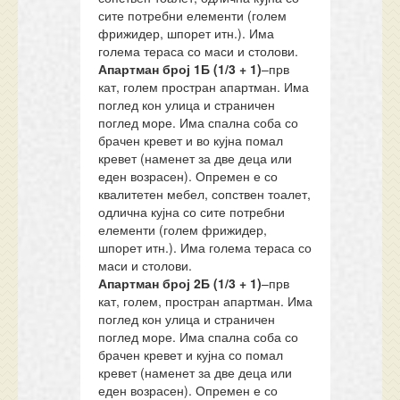
сите потребни елементи (голем
фрижидер, шпорет итн.). Има
голема тераса со маси и столови.
Апартман
број
1Б
(1/
3 + 1
)
–прв
кат, голем простран апартман. Има
поглед кон улица и страничен
поглед море. Има спална соба со
брачен кревет и во кујна помал
кревет (наменет за две деца или
еден возрасен). Опремен е со
квалитетен мебел, сопствен тоалет,
одлична кујна со сите потребни
елементи (голем фрижидер,
шпорет итн.). Има голема тераса со
маси и столови.
Апартман
број
2Б
(1/
3 + 1
)
–прв
кат, голем, простран апартман. Има
поглед кон улица и страничен
поглед море. Има спална соба со
брачен кревет и кујна со помал
кревет (наменет за две деца или
еден возрасен). Опремен е со