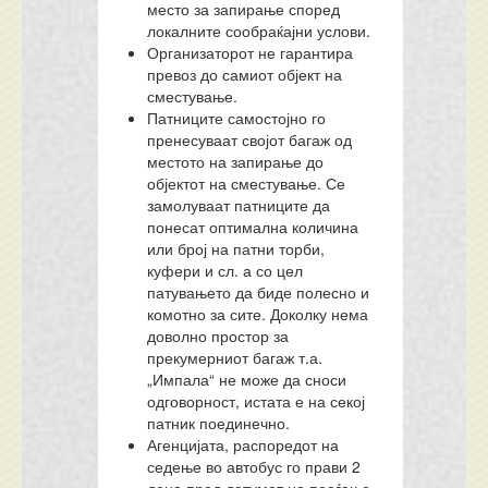
место за запирање според
локалните сообраќајни услови.
Организаторот не гарантира
превоз до самиот објект на
сместување.
Патниците самостојно го
пренесуваат својот багаж од
местото на запирање до
објектот на сместување. Се
замолуваат патниците да
понесат оптимална количина
или број на патни торби,
куфери и сл. а со цел
патувањето да биде полесно и
комотно за сите. Доколку нема
доволно простор за
прекумерниот багаж т.а.
„Импала“ не може да сноси
одговорност, истата е на секој
патник поединечно.
Агенцијата, распоредот на
седење во автобус го прави 2