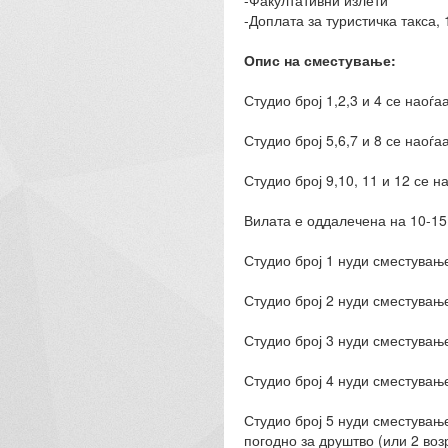
-Факултативни излети
-Доплата за туристичка такса, 
Опис на сместување:
Студио број 1,2,3 и 4 се наоѓа
Студио број 5,6,7 и 8 се наоѓа
Студио број 9,10, 11 и 12 се н
Вилата е оддалечена на 10-15
Студио број 1 нуди сместување
Студио број 2 нуди сместување
Студио број 3 нуди сместување
Студио број 4 нуди сместување
Студио број 5 нуди сместување
погодно за друштво (или 2 воз