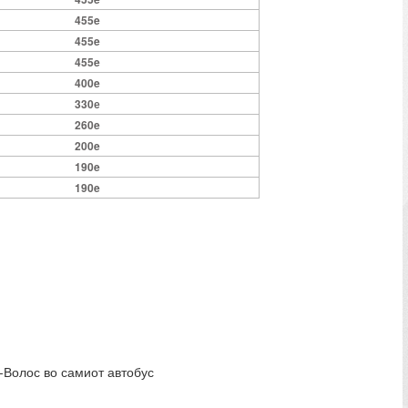
455e
455e
455e
400e
330е
260e
200e
190e
190e
-Волос во самиот автобус