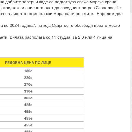
 најдобрите таверни каде се подготвува свежа морска храна.
атос, како и оние што одат до соседниот остров Скопелос, ќе
ва на листата од места кои мора да ги посетите. Најголем дел
а во 2024 година“, на која Скијатос го обезбеди првото место
нти. Вилата располага со 11 студиа, за 2,3 или 4 лица на
РЕДОВНА ЦЕНА ПО ЛИЦЕ
180e
220e
270e
310e
365e
425e
455e
455e
455e
455e