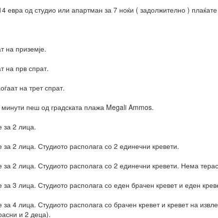
14 евра од студио или апартман за 7 ноќи ( задолжително ) плаќате 
ат на приземје.
ат на прв спрат.
аоѓаат на трет спрат.
 минути пеш од градската плажа Megali Ammos.
 за 2 лица.
 за 2 лица. Студиото располага со 2 единечни кревети.
 за 2 лица. Студиото располага со 2 единечни кревети. Нема терас
 за 3 лица. Студиото располага со еден брачен кревет и еден крев
 за 4 лица. Студиото располага со брачен кревет и кревет на извл
расни и 2 деца).