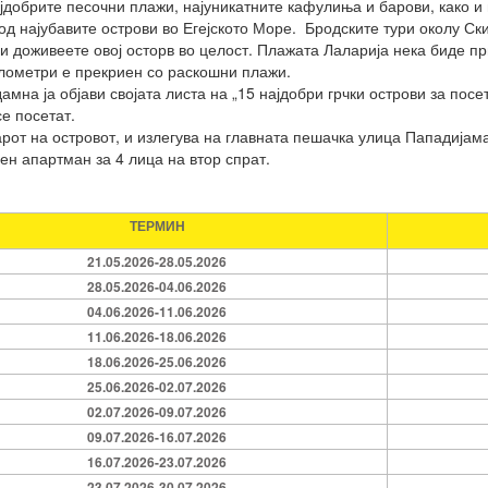
најдобрите песочни плажи, најуникатните кафулиња и барови, како и
д најубавите острови во Егејското Море. Бродските тури околу Скиј
и доживеете овој осторв во целост. Плажата Лаларија нека биде пр
илометри е прекриен со раскошни плажи.
мна ја објави својата листа на „15 најдобри грчки острови за посет
е посетат.
арот на островот, и излегува на главната пешачка улица Пападијама
ден апартман за 4 лица на втор спрат.
ТЕРМИН
21.05.2026-28.05.2026
28.05.2026-04.06.2026
04.06.2026-11.06.2026
11.06.2026-18.06.2026
18.06.2026-25.06.2026
25.06.2026-02.07.2026
02.07.2026-09.07.2026
09.07.2026-16.07.2026
16.07.2026-23.07.2026
23.07.2026-30.07.2026