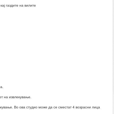
кај газдите на вилите
а.
ет на извлекување.
екување. Во ова студио може да се сместат 4 возрасни лица