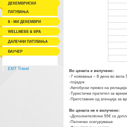
ДЕКЕМВРИСКИ
ПАТУВАЊА
8 - МИ ДЕКЕМВРИ
WELLNESS & SPA
ДАЛЕЧНИ ПАТУВАЊА
ВАУЧЕР
EXIT Travel
Во цената е вклучено:
-7 ноќевања – 8 дена во вила S
-појадок
-Автобуски превоз на релација
-Туристички пратител за врем
-Претставник од агенција за в
Во цената не е вклучено:
–Дополнителeлни 55€ се допла
-Патничко осигурување