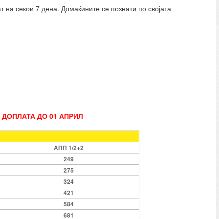
 на секои 7 дена. Домаќините се познати по својата
А ДОПЛАТА ДО 01 АПРИЛ
АПП 1/2+2
249
275
324
421
584
681