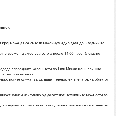
иште);
 број може да се смести максимум едно дете до 6 години во
ално време), а сместувањето е после 14:00 часот (локално
продаде слободните капацитети по Last Minute цени при што
за разлика во цена.
дио, истите служат за да дадат генерален впечаток на објектот
илност зависи исклучиво од давателот, техничките можности во
да извршат наплата за истата од клиентите кои се сместени во