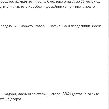
 сооднос на квалитет и цена. Сместена е на само 70 метри од
учителна чистота и љубезни домаќини се причината зошто
е содржини – маркети, таверни, кафулиња и продавници. Лесно
 и чадори, масички со столици, скара (BBQ) достапна за сите
ите на дворот.