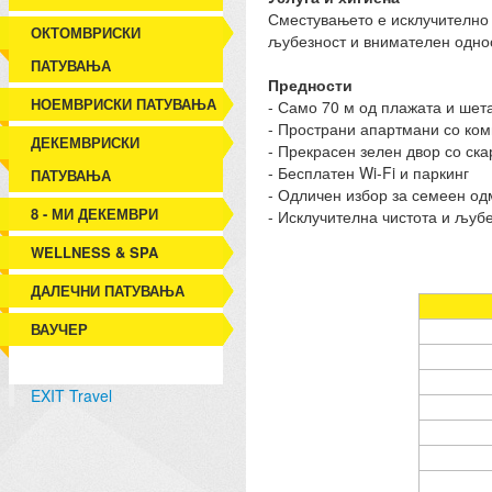
Сместувањето е исклучително 
ОКТОМВРИСКИ
љубезност и внимателен однос 
ПАТУВАЊА
Предности
НОЕМВРИСКИ ПАТУВАЊА
- Само 70 м од плажата и шет
- Пространи апартмани со ком
ДЕКЕМВРИСКИ
- Прекрасен зелен двор со ска
- Бесплатен Wi-Fi и паркинг
ПАТУВАЊА
- Одличен избор за семеен од
8 - МИ ДЕКЕМВРИ
- Исклучителна чистота и љуб
WELLNESS & SPA
ДАЛЕЧНИ ПАТУВАЊА
ВАУЧЕР
EXIT Travel