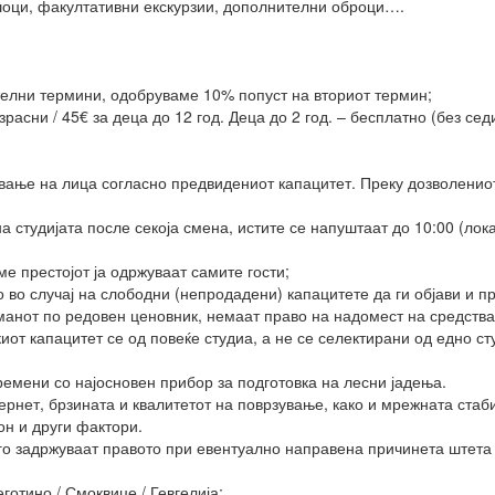
шоци, факултативни екскурзии, дополнителни оброци….
телни термини, одобруваме 10% попуст на вториот термин;
зрасни / 45€ за деца до 12 год. Деца до 2 год. – бесплатно (без сед
ување на лица согласно предвидениот капацитет. Преку дозволениот
 студијата после секоја смена, истите се напуштаат до 10:00 (лок
ме престојот ја одржуваат самите гости;
о во случај на слободни (непродадени) капацитете да ги објави и 
манот по редовен ценовник, немаат право на надомест на средства 
от капацитет се од повеќе студиа, а не се селектирани од едно сту
премени со најосновен прибор за подготовка на лесни јадења.
ернет, брзината и квалитетот на поврзување, како и мрежната стаб
н и други фактори.
го задржуваат правото при евентуално направена причинета штета 
еготино / Смоквице / Гевгелија;