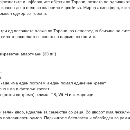
ајпознатите и најбараните објекти во Торони, позната по одличниот
екрасен двор полн со зеленило и цвеќиња. Мирна атмосфера, искл
семеен одмор во Торони.
етри од песочната плажа во Торони, во непосредна близина на сит
 вилата располага со сопствен паркинг за гостите.
рикреветни апартмани (30 m²)
:
т
р каде има еден поголем и еден помал единечен кревет
елно има и фотеља-кревет
 (некои со трема), клима, ТВ, Wi-Fi и комарници
 зелен двор, идеален за семејства со деца. Во дворот има лежалки
 за попладневен одмор. Паркингот е бесплатен и обезбеден во рамк