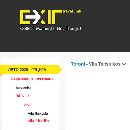
Toroni
- Vila Tsitsirikos
ЛЕТО 2026 - ГРЦИЈА
Апартманско сместување
Kasandra
Sithonia
Toroni
Vila Iliaktida
Vila Tsitsirikos