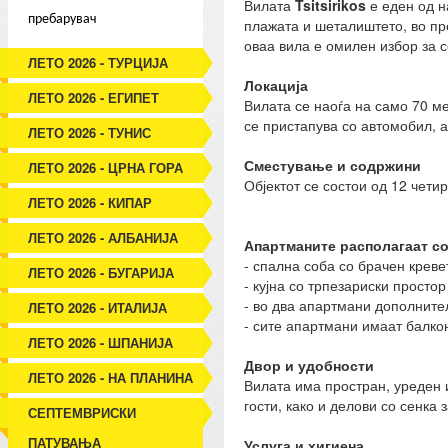
Вилата
Tsitsirikos
е еден од н
пребарувач
плажата и шеталиштето, во пр
оваа вила е омилен избор за 
ЛЕТО 2026 - ТУРЦИЈА
Локација
ЛЕТО 2026 - ЕГИПЕТ
Вилата се наоѓа на само 70 м
се пристапува со автомобил, а
ЛЕТО 2026 - ТУНИС
Сместување и содржини
ЛЕТО 2026 - ЦРНА ГОРА
Објектот се состои од 12 чети
ЛЕТО 2026 - КИПАР
ЛЕТО 2026 - АЛБАНИЈА
Апартманите располагаат со
- спална соба со брачен креве
ЛЕТО 2026 - БУГАРИЈА
- кујна со трпезариски просто
- во два апартмани дополнит
ЛЕТО 2026 - ИТАЛИЈА
- сите апартмани имаат балкон
ЛЕТО 2026 - ШПАНИЈА
Двор и удобности
ЛЕТО 2026 - НА ПЛАНИНА
Вилата има простран, уреден и
гости, како и делови со сенка
СЕПТЕМВРИСКИ
ПАТУВАЊА
Услуга и хигиена