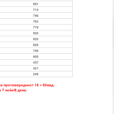
681
714
746
763
779
925
925
828
746
600
437
421
249
ка противвредност 1€ = 62мкд.
 7 ноќи/8 дена.