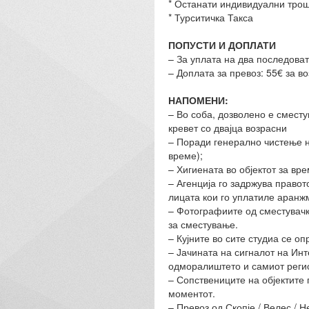
* Останати индивидуални тро
* Турситичка Такса
ПОПУСТИ И ДОПЛАТИ
– За уплата на два последова
– Доплата за превоз: 55€ за во
НАПОМЕНИ:
– Во соба, дозволено е смест
кревет со двајца возрасни
– Поради генерално чистење на
време);
– Хигиената во објектот за вре
– Агенција го задржува правот
лицата кои го уплатиле аранж
– Фотографиите од сместувачки
за сместување.
– Кујните во сите студиа се о
– Јачината на сигналот на Инт
одморалиштето и самиот регио
– Сопствениците на објектите 
моментот.
– Превоз од Скопје / Велес / Н