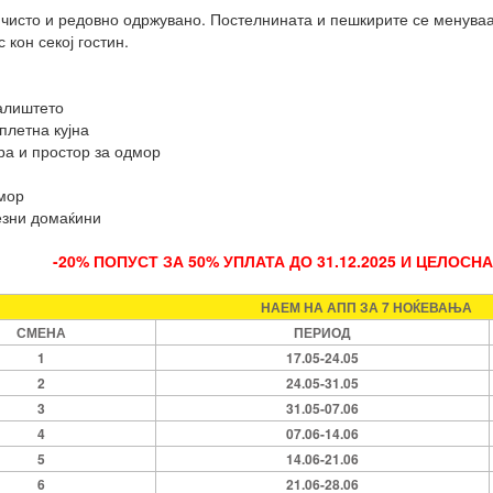
чисто и редовно одржувано. Постелнината и пешкирите се менуваат
кон секој гостин.
алиштето
плетна кујна
ра и простор за одмор
мор
езни домаќини
-20% ПОПУСТ ЗА 50% УПЛАТА ДО 31.12.2025 И ЦЕЛОСН
НАЕМ НА АПП ЗА 7 НОЌЕВАЊА
СМЕНА
ПЕРИОД
1
17.05-24.05
2
24.05-31.05
3
31.05-07.06
4
07.06-14.06
5
14.06-21.06
6
21.06-28.06