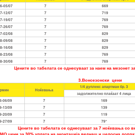
6-05/07
7
669
7-12/07
7
719
7-19/07
7
769
7-26/07
7
769
7-02/08
7
829
8-09/08
7
829
8-16/08
7
829
8-23/08
7
769
8-30/08
7
769
Цените во табелата се однесуваат за наем на мезонет з
3.Вонсезонски цени
1/4 дуплекс апартман бр. 3
рмин
Ноќевања
задолжително плаќаат 4 лица
8-06/09
7
169
9-13/09
7
139
9-20/09
7
119
9-27/09
7
79*
Цените во табелата се однесуваат за 7 ноќевања со в
ОМО цени за 30% уплата на аконтација веднаш и целосна доплат