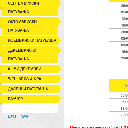
СЕПТЕМВРИСКИ
28/0
ПАТУВАЊА
05/0
12/0
ОКТОМВРИСКИ
19/0
ПАТУВАЊА
26/0
02/0
НОЕМВРИСКИ ПАТУВАЊА
09/0
ДЕКЕМВРИСКИ
16/0
23/0
ПАТУВАЊА
8 - МИ ДЕКЕМВРИ
WELLNESS & SPA
Те
ДАЛЕЧНИ ПАТУВАЊА
30/0
ВАУЧЕР
06/0
13/0
20/0
EXIT Travel
Цените означени со * се ПР