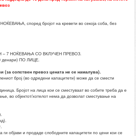
ревоз
ЕВАЊА, според бројот на кревети во секоја соба, без
 – 7 НОЌЕВАЊА СО ВКЛУЧЕН ПРЕВОЗ.
0 денари) ПО ЛИЦЕ.
и (за сопствен превоз цената не се намалува).
лениот број (во одредени капацитети) може да се смести
иница. Бројот на лица кои се сместуваат во собите треба да е
ање, во објектот/хотелот нема да дозволат сместување на
.
д).
.
 да ги објави и продаде слободните капацитети по цени кои се