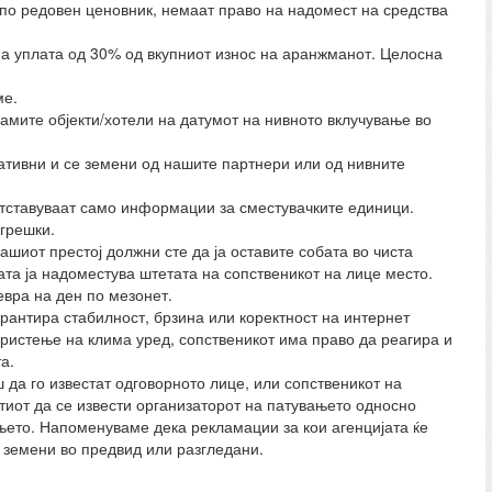
 по редовен ценовник, немаат право на надомест на средства
на уплата од 30% од вкупниот износ на аранжманот. Целосна
ме.
 самите објекти/хотели на датумот на нивното вклучување во
тивни и се земени од нашите партнери или од нивните
ретставуваат само информации за сместувачките единици.
грешки.
ашиот престој должни сте да ја оставите собата во чиста
бата ја надоместува штетата на сопственикот на лице место.
евра на ден по мезонет.
рантира стабилност, брзина или коректност на интернет
користење на клима уред, сопственикот има право да реагира и
а.
 да го известат одговорното лице, или сопственикот на
тиот да се извести организаторот на патувањето односно
ањето. Напоменуваме дека рекламации за кои агенцијата ќе
т земени во предвид или разгледани.