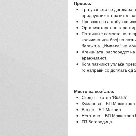
Превоз:
Тргнувањето се договара н
придружникот-пратител на 
Превозот со автобус се из
Организаторот не гарантир
Патниците самостојно го п
количина или број на патн
багаж т.а. „Импала“ не мож
Агенцијата, распоредот на
аранжманот.
Кога патникот уплаќа прев
го направи со доплата од 
Место на поаѓање:
Скопје – хотел ‘Russia’
Куманово – БП Макпетрол 
Велес – БП Макоил
Неготино – БП Макпетрол 
ГП Богородица