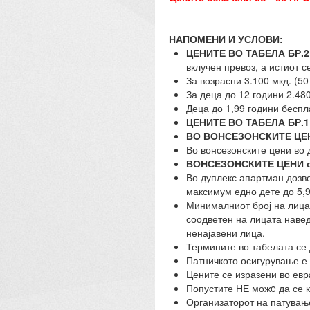
НАПОМЕНИ И УСЛОВИ:
ЦЕНИТЕ ВО ТАБЕЛА БР.2
вклучен превоз, а истиот с
За возрасни 3.100 мкд. (50
За деца до 12 години 2.480
Деца до 1,99 години беспл
ЦЕНИТЕ ВО ТАБЕЛА БР.1
ВО ВОНСЕЗОНСКИТЕ ЦЕ
Во вонсезонските цени во 
ВОНСЕЗОНСКИТЕ ЦЕНИ
о
Во дуплекс апартман дозво
максимум едно дете до 5,9
Минималниот број на лица 
соодветен на лицата навед
ненајавени лица.
Термините во табелата се
Патничкото осигурување е 
Цените се изразени во евр
Попустите НЕ можe да се 
Организаторот на патувањет