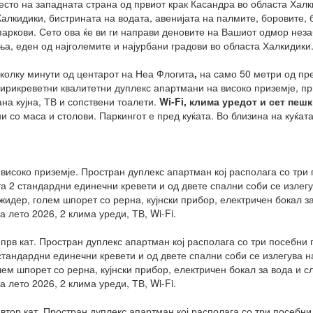
есто на западната страна од првиот крак Касандра во областа Халк
алкидики, бистрината на водата, авенијата на палмите, боровите, б
паркови. Сето ова ќе ви ги направи деновите на Вашиот одмор неза
а, еден од најголемите и најурбани градови во областа Халкидики
колку минути од центарот на Неа Флогита
,
на само 50 метри од пре
ирикреветни квалитетни дуплекс апартмани на високо приземје, прв
а кујна, ТВ и сопствени тоалети.
Wi-Fi
,
клима уред
от и сет пеш
 со маса и столови. Паркингот е пред куќата. Во близина на куќат
високо приземје. Простран дуплекс апартман кој располага со три 
та 2 стандардни единечни кревети и од двете спални соби се излег
дер, голем шпорет со рерна, кујнски прибор, електричен бокал за
 лето 2026, 2 клима уреди, ТВ, Wi-Fi.
прв кат. Простран дуплекс апартман кој располага со три посебни 
 стандардни единечни кревети и од двете спални соби се излегува 
м шпорет со рерна, кујнски прибор, електричен бокал за вода и сл
 лето 2026, 2 клима уреди, ТВ, Wi-Fi.
втор кат. Простран дуплекс апартман кој располага со три посебни