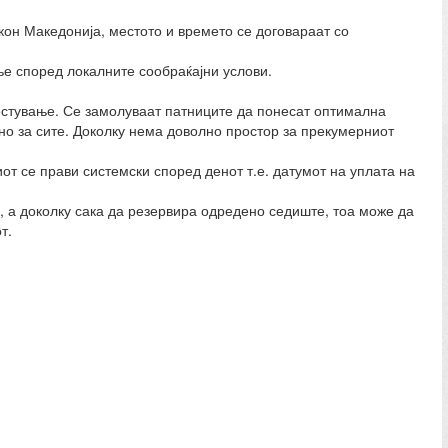
кон Македонија, местото и времето се договараат со
ње според локалните сообраќајни услови.
местување. Се замолуваат патниците да понесат оптимална
тно за сите. Доколку нема доволно простор за прекумерниот
от се прави системски според денот т.е. датумот на уплата на
, а доколку сака да резервира одредено седиште, тоа може да
т.