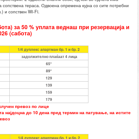
на сопствена тераса. Одвоена опремена кујна со сите потребни
) и сопствен Wi-Fi.
бота) за 50 % уплата веднаш при резервација и
026 (сабота)
1/4 дуплекс апартман бр. 1 и бр. 2
задолжително плаќаат 4 лица
65*
89*
129
139
159
179
клучен превоз по лице
а најдоцна до 10 дена пред термин на патување, на истите
ревоз
1/4 дуплекс апартман бр. 1 и бр. 2