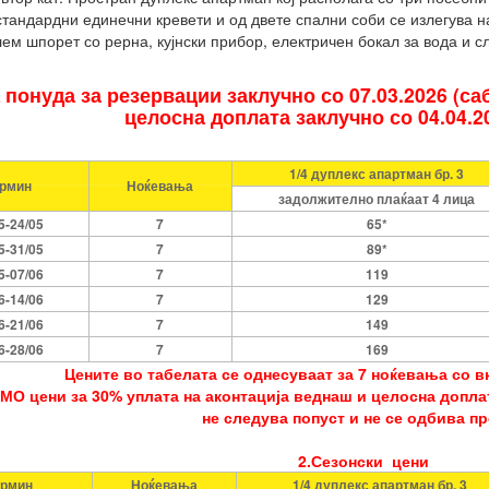
 стандардни единечни кревети и од двете спални соби се излегува 
м шпорет со рерна, кујнски прибор, електричен бокал за вода и сл.
 понуда за резервации заклучно со 07.03.2026 (са
целосна доплата заклучно со 04.04.2
1/4 дуплекс апартман бр. 3
рмин
Ноќевања
задолжително плаќаат 4 лица
5-24/05
7
65*
5-31/05
7
89*
5-07/06
7
119
6-14/06
7
129
6-21/06
7
149
6-28/06
7
169
Цените во табелата се однесуваат за 7 ноќевања со в
ОМО цени за 30% уплата на аконтација веднаш и целосна доплат
не следува попуст и не се одбива п
2.Сезонски цени
ермин
Ноќевања
1/4 дуплекс апартман бр. 3