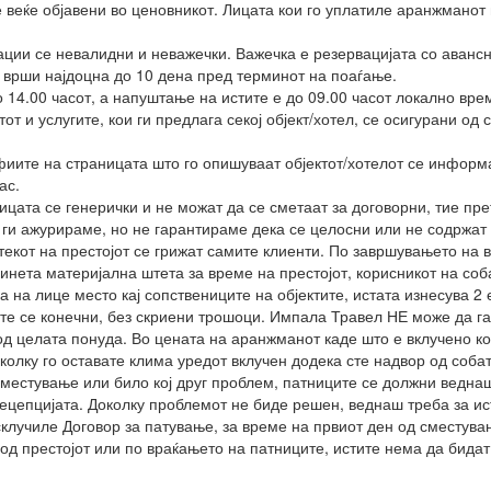
е веќе објавени во ценовникот. Лицата кои го уплатиле аранжманот
ции се невалидни и неважечки. Важечка е резервацијата со аванс
 врши најдоцна до 10 дена пред терминот на поаѓање.
 14.00 часот, а напуштање на истите е до 09.00 часот локално вре
т и услугите, кои ги предлага секој објект/хотел, се осигурани од
ите на страницата што го опишуваат објектот/хотелот се информа
ас.
ницата се генерички и не можат да се сметаат за договорни, тие п
ги ажурираме, но не гарантираме дека се целосни или не содржат 
текот на престојот се грижат самите клиенти. По завршувањето на в
чинета материјална штета за време на престојот, корисникот на со
а на лице место кај сопствениците на објектите, истата изнесува 2 
те се конечни, без скриени трошоци. Импала Травел НЕ може да га
т од целата понуда. Во цената на аранжманот каде што е вклучено 
околку го оставате клима уредот вклучен додека сте надвор од собат
сместување или било кој друг проблем, патниците се должни веднаш
рецепцијата. Доколку проблемот не биде решен, веднаш треба за ис
склучиле Договор за патување, за време на првиот ден од сместув
од престојот или по враќањето на патниците, истите нема да бида