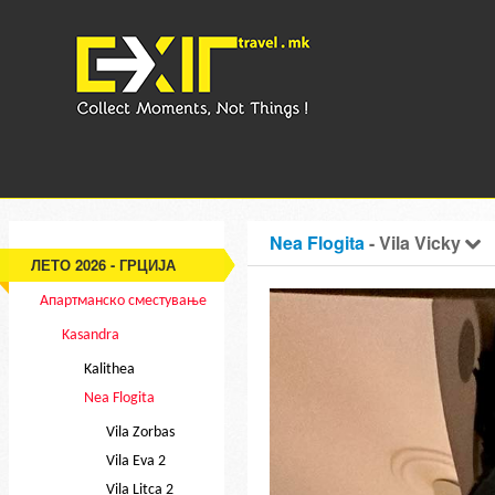
Nea Flogita
- Vila Vicky
ЛЕТО 2026 - ГРЦИЈА
Апартманско сместување
Kasandra
Kalithea
Nea Flogita
Vila Zorbas
Vila Eva 2
Vila Litca 2