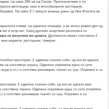
идики, на само 290 км од Скопје. Препознатливо е по
ујната вегетација, како и многубројните ресторани,
боравни. На само 5-7 минути возење јужно од Неа Флогита ве
.
красната плажа, на одлична локација, а во многу мирен дел од
 кат и втор кат. Секој дуплекс апартман располага со
кири се вклучени во цената.
Дуплексите имаат сопствени 2
а има маркети, ресторани, таверни.
посебни простории: 2 одвоени спални соби, од кои во едната
ува на сопствена тераса. Одвоена опремена кујна со сите
 вода и сл.) и сопствен реновиран тоалет со туш. Опремен е со
простории: 2 одвоени спални соби, од кои во едната има
на сопствена тераса. Одвоена опремена кујна со сите потребни
.) и сопствен реновиран тоалет со туш. Опремен е со
 простории: 2 одвоени спални соби, од кои во едната има