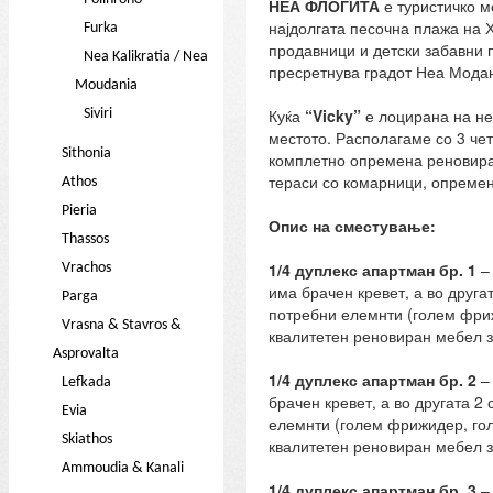
НЕА ФЛОГИТА
е туристичко м
најдолгата песочна плажа на Х
Furka
продавници и детски забавни 
Nea Kalikratia / Nea
пресретнува градот Неа Модањ
Moudania
Куќа
“Vicky”
е лоцирана на не
Siviri
местото. Располагаме со 3 чет
Sithonia
комплетно опремена реновиран
тераси со комарници, опремени
Athos
Pieria
Опис на сместување:
Thassos
1/4 дуплекс апартман бр.
1
– 
Vrachos
има брачен кревет, а во друга
Parga
потребни елемнти (голем фрижи
Vrasna & Stavros &
квалитетен реновиран мебел за
Asprovalta
1/4 дуплекс апартман бр.
2
– 
Lefkada
брачен кревет, а во другата 2
Evia
елемнти (голем фрижидер, голе
Skiathos
квалитетен реновиран мебел за
Ammoudia & Kanali
1/4 дуплекс апартман бр.
3
– 