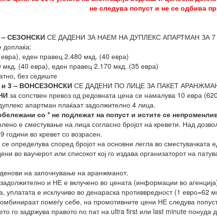
не следува попуст и не се одбива п
 – СЕЗОНСКИ
СЕ ДАДЕНИ ЗА НАЕМ НА ДУПЛЕКС АПАРТМАН ЗА 7 НОЌ
е доплаќа:
 евра), еден правец 2.480 мкд. (40 евра)
 мкд. (40 евра), еден правец 2.170 мкд. (35 евра)
атно, без седиште
 и 3 – ВОНСЕЗОНСКИ
СЕ ДАДЕНИ ПО ЛИЦЕ ЗА ПАКЕТ АРАНЖМАН
НИ
за сопствен превоз од редовната цена се намалува 10 евра (62
дуплекс апартман плаќаат задолжително 4 лица.
бележани со * не подлежат на попуст
и истите се непроменлив
лено е сместување на лица согласно бројот на кревети. Над дозво
9 години во кревет со возрасен.
се определува според бројот на основни легла во сместувачката ед
ени во ваучерот или списокот кој го издава организаторот на патув
 денови на започнување на аранжманот.
задолжително и НЕ е вклучено во цената (информации во агенција)
а, уплатата е исклучиво во денараска противвредност (1 евро=62 мк
комбинираат помеѓу себе, на промотивните цени НЕ следува попуст
о го задржува правото по пат на ultra first или last minute понуда