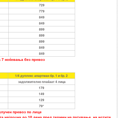
729
779
849
849
899
899
899
849
849
а 7 ноќевања без превоз
1/4 дуплекс апартман бр. 1 и бр. 2
задолжително плаќаат 4 лица
179
149
129
79*
клучен превоз по лице
а најдоцна до 10 дена пред термин на патување, на истите