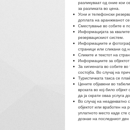
разликуваат од оние кои с
за разликата во цена.
Усни и телефонски резерва
доплата на аранжманот се
Сместување во собите е по
Информацијата за квалитето
резервацискиот систем.
Информациите и фотографи
страници или сликани од н
Сликите и текстот на стра
Информациите за објектот 
За хигиената во собите во 
состојба. Во случај на при
Туристичката такса се плаќ
Цените објавени во табели
врската во кој-било објек
да ја скрати оваа услуга д
Во случај на неадекватно 
објектот или вработен на 
уплатното место каде сте 
дознае на последниот ден 