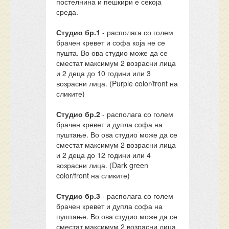
постелнина и пешкири е секоја
среда.
Студио бр.1
- располага со голем
брачен кревет и софа која не се
пушта. Во ова студио може да се
сместат максимум 2 возрасни лица
и 2 деца до 10 години или 3
возрасни лица. (Purple color/front на
сликите)
Студио бр.2
- располага со голем
брачен кревет и дупла софа на
пуштање. Во ова студио може да се
сместат максимум 2 возрасни лица
и 2 деца до 12 години или 4
возрасни лица. (Dark green
color/front на сликите)
Студио бр.3
- располага со голем
брачен кревет и дупла софа на
пуштање. Во ова студио може да се
сместат максимум 2 возрасни лица