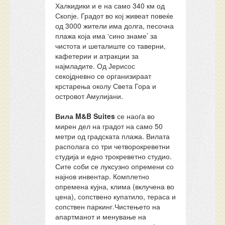
Халкидики и е на само 340 км од
Скопје. Градот во кој живеат повеќе
од 3000 жители има долга, песочна
плажа која има ‘сино знаме’ за
чистота и шеталиште со таверни,
кафетерии и атракции за
најмладите. Од Јерисос
секојдневно се организираат
крстарења околу Света Гора и
островот Амулијани.
Вила M&B Suites
се наоѓа во
мирен дел на градот на само 50
метри од градската плажа. Вилата
располага со три четворокреветни
студија и едно трокреветно студио.
Сите соби се луксузно опремени со
најнов инвентар. Комплетно
опремена кујна, клима (вклучена во
цена), сопствено купатило, тераса и
сопствен паркинг.Чистењето на
апартманот и менување на