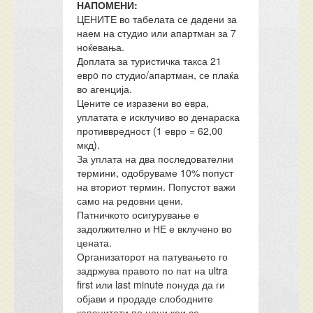
НАПОМЕНИ:
ЦЕНИТЕ во табелата се дадени за
наем на студио или апартман за 7
ноќевања.
Доплата за туристичка такса 21
еврo по студио/апартман, се плаќа
во агенција.
Цените се изразени во евра,
уплатата е исклучиво во денараска
противвредност (1 евро = 62,00
мкд).
За уплата на два последователни
термини, одобруваме 10% попуст
на вториот термин. Попустот важи
само на редовни цени.
Патничкото осигурување е
задолжително и НЕ е вклучено во
цената.
Организаторот на патувањето го
задржува правото по пат на ultra
first или last minute понуда да ги
објави и продаде слободните
капацитети по цени кои се