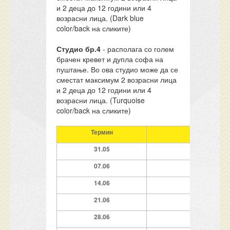
и 2 деца до 12 години или 4
возрасни лица. (Dark blue
color/back на сликите)
Студио бр.4
- располага со голем
брачен кревет и дупла софа на
пуштање. Во ова студио може да се
сместат максимум 2 возрасни лица
и 2 деца до 12 години или 4
возрасни лица. (Turquoise
color/back на сликите)
Термин
Ноќевања
31.05
7 ноќи
07.06
7 ноќи
14.06
7 ноќи
21.06
7 ноќи
28.06
7 ноќи