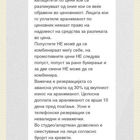
разликуваат од оние кои се веќе
објавени во ценовникот. Лицата кои
го уплатиле аранжманот по
ценовник немаат право на
надомест на средства за разликата
во цена.
Попустите НЕ можe да се
комбинираат меѓу себе, на
промотивните цени НЕ следува
попуст, попуст за рано букирање и
за две смени НЕ може да се
комбинира.
Важечка е резервацијата со
авансна уплата од 30% од вкупниот
износ на аранжманот. Целосна
доплата на аранжманот се врши 10
дена пред поаѓање. Усни и
телефонски резервации се
невалидни и неважечки.
Во студио/апартман дозволено е
сместување на лица согласно
бројот на кревети.