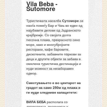
Vila Beba -
Sutomore
Туристичката населба
Сутоморе
се
наоѓа помеѓу Бар и Чањ во еден од
најубавите делови од Јадранското
крајбрежје. Со својата долга
песочна плажа, прекрасното сино
море, како и многубројните
ресторани, кафе баровите,
дискотеките, забавните пaркови за
деца и другите објекти за забава е
омилена туристичка дестинација и
нуди можност за незаборавен
одмор.
Сместувањето е во центарот на
градот на само 250м од плажа и
ги нуди следниве капацитети:
ВИЛА БЕБА
располага со
двокреветни, трокревтни и