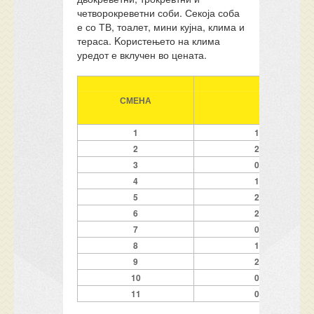
четворокреветни соби. Секоја соба
е со ТВ, тоалет, мини кујна, клима и
тераса. Kористењето на клима
уредот е вклучен во цената.
СМЕНА
ПЕРИОД
1
14.06-23.06
2
23.06-02.07
3
02.07-11.07
4
11.07-20.07
5
20.07-29.07
6
29.07-07.08
7
07.08-16.08
8
16.08-25.08
9
25.08-01.09
10
01.09-08.09
11
08.09-15.09