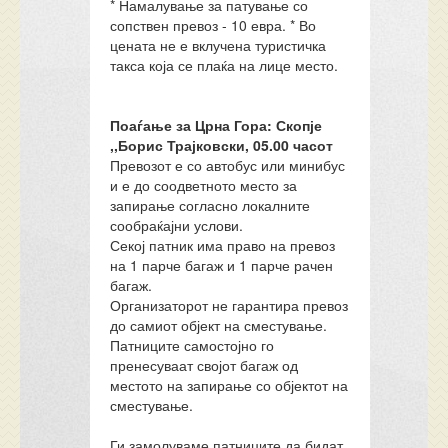
* Намалување за патување со
сопствен превоз - 10 евра. * Во
цената не е вклучена туристичка
такса која се плаќа на лице место.
Поаѓање за Црна Гора: Скопје
,,Борис Трајковски, 05.00 часот
Превозот е со автобус или минибус
и е до соодветното место за
запирање согласно локалните
сообраќајни услови.
Секој патник има право на превоз
на 1 парче багаж и 1 парче рачен
багаж.
Организаторот не гарантира превоз
до самиот објект на сместување.
Патниците самостојно го
пренесуваат својот багаж од
местото на запирање со објектот на
сместување.
Ги замолуваме патниците да бидат