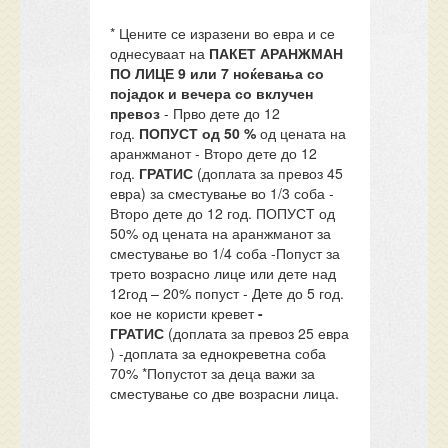
* Цените се изразени во евра и се
однесуваат на
ПАКЕТ АРАНЖМАН
ПО ЛИЦЕ
9
или 7 ноќевања со
појадок и вечера
со вклучен
превоз
- Прво дете до 12
год.
ПОПУСТ од 50 %
од цената на
аранжманот - Второ дете до 12
год.
ГРАТИС
(доплата за превоз 45
евра) за сместување во 1/3 соба -
Второ дете до 12 год. ПОПУСТ од
50% од цената на аранжманот за
сместување во 1/4 соба -Попуст за
трето возрасно лице или дете над
12год – 20% попуст - Дете до 5 год.
кое не користи кревет
-
ГРАТИС
(доплата за превоз 25 евра
) -доплата за еднокреветна соба
70% *Попустот за деца важи за
сместување со две возрасни лица.