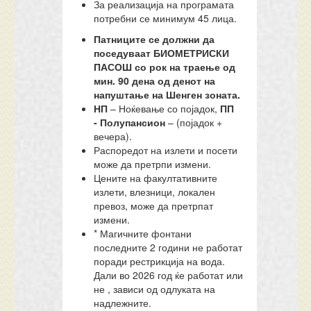
За реализација на програмата
потребни се минимум 45 лица.
Патниците се должни да
поседуваат БИОМЕТРИСКИ
ПАСОШ со рок на траење од
мин. 90 дена од денот на
напуштање на Шенген зоната.
НП
– Ноќевање со појадок,
ПП
-
Полупансион
– (појадок +
вечера).
Распоредот на излети и посети
може да претрпи измени.
Цените на факултативните
излети, влезници, локален
превоз, може да претрпат
измени.
* Магичните фонтани
последните 2 години не работат
поради рестрикција на вода.
Дали во 2026 год ќе работат или
не , зависи од одлуката на
надлежните.