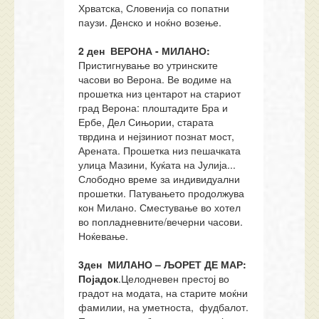
Хрватска, Словенија со попатни
паузи. Денско и ноќно возење.
2
ден
ВЕРОНА - МИЛАНО
:
Пристигнување во утринските
часови во Верона. Ве водиме на
прошетка низ центарот на стариот
град Верона: плоштадите Бра и
Ербе, Дел Сињории, старата
тврдина и нејзиниот познат мост,
Арената. Прошетка низ пешачката
улица Мазини, Куќата на Јулија...
Слободно време за индивидуални
прошетки. Патувањето продолжува
кон Милано. Сместување во хотел
во попладневните/вечерни часови.
Ноќевање.
3
ден
МИЛАНО – ЉОРЕТ ДЕ МАР
:
Појадок
.Целодневен престој во
градот на модата, на старите моќни
фамилии, на уметноста, фудбалот.