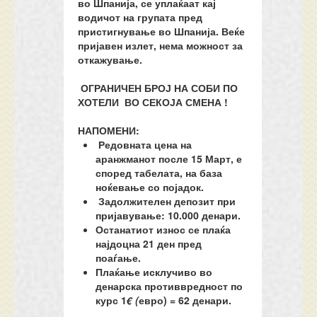
во Шпанија, се уплаќаат кај
водичот на групата пред
пристигнување во Шпанија. Веќе
пријавен излет, нема можност за
откажување.
ОГРАНИЧЕН БРОЈ НА СОБИ ПО
ХОТЕЛИ ВО СЕКОЈА СМЕНА !
НАПОМЕНИ:
Редовната цена на
аранжманот после 15 Март, е
според табелата, на база
ноќевање со појадок.
Задолжителен депозит при
пријавување:
10.000
денари.
Останатиот износ се плаќа
најдоцна 21 ден пред
поаѓање.
Плаќање исклучиво во
денарска противвредност по
курс 1
€
(
евро
)
= 62 денари.