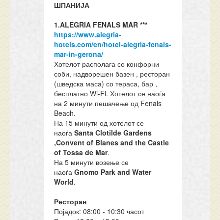
ШПАНИЈА
1
.
ALEGRIA FENALS MAR ***
https://www.alegria-
hotels.com/en/hotel-alegria-fenals-
mar-in-gerona/
Хотелот располага со конфорни
соби, надворешен базен , ресторан
(шведска маса) со тераса, бар ,
бесплатно Wi-Fi. Хотелот се наоѓа
на 2 минути пешачење од Fenals
Beach.
На 15 минути од хотелот се
наоѓа
Santa Clotilde Gardens
,Convent of Blanes and the Castle
of Tossa de Mar
.
На 5 минути возење се
наоѓа
Gnomo Park and Water
World
.
Ресторан
Појадок: 08:00 - 10:30 часот