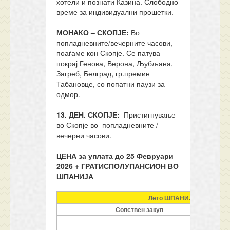
хотели и познати Казина. Слободно
време за индивидуални прошетки.
МОНАКО
–
СКОПЈЕ:
Во
попладневните/вечерните часови,
поаѓаме кон Скопје. Се патува
покрај Генова, Верона, Љубљана,
Загреб, Белград, гр.премин
Табановце, со попатни паузи за
одмор.
1
3
. ДЕН. СКОПЈЕ
:
Пристигнување
во Скопје во попладневните /
вечерни часови.
ЦЕНА
за уплата до 25
Февруари
2026
+
ГРАТИС
ПОЛУПАНСИОН ВО
ШПАНИЈА
Лето ШПАНИЈА 2026 Цени
Сопствен закуп