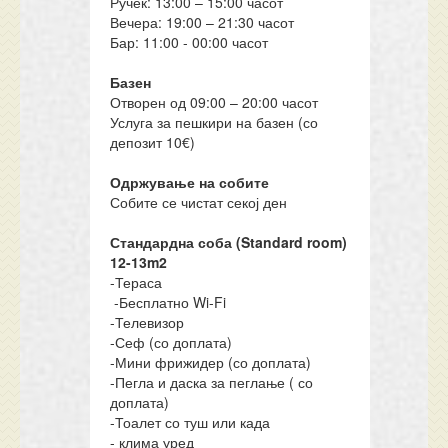
Ручек: 13:00 – 15:00 часот
Вечера: 19:00 – 21:30 часот
Бар: 11:00 - 00:00 часот
Базен
Отворен од 09:00 – 20:00 часот
Услуга за пешкири на базен (со
депозит 10€)
Одржување на собите
Собите се чистат секој ден
Стандардна соба (Standard room)
12-13m2
-Тераса
-Бесплатно Wi-Fi
-Телевизор
-Сеф (со доплата)
-Мини фрижидер (со доплата)
-Пегла и даска за пеглање ( со
доплата)
-Тоалет со туш или када
- клима уред