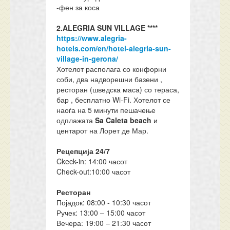
-фен за коса
2.ALEGRIA SUN VILLAGE ****
https://www.alegria-
hotels.com/en/hotel-alegria-sun-
village-in-gerona/
Хотелот располага со конфорни
соби, два надворешни базени ,
ресторан (шведска маса) со тераса,
бар , бесплатно Wi-Fi. Хотелот се
наоѓа на 5 минути пешачење
одплажата
Sa Caleta beach
и
центарот на Лорет де Мар.
Рецепција 24/7
Ckeck-in: 14:00 часот
Check-out:10:00 часот
Р
есторан
Појадок: 08:00 - 10:30 часот
Ручек: 13:00 – 15:00 часот
Вечера: 19:00 – 21:30 часот