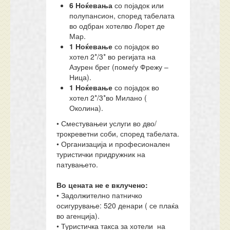
6
Ноќевања
со појадок или
полупансион, според табелата
во одбран хотелво Лорет де
Мар.
1
Ноќевање
со појадок во
хотел 2*/3* во регијата на
Азурен брег (помеѓу Фрежу –
Ница).
1
Ноќевање
со појадок во
хотел 2*/3*во Милано (
Околина).
• Сместувањеи услуги во дво/
трокреветни соби, според табелата.
• Организација и професионален
туристички придружник на
патувањето.
Во цената не е вклучено:
• Задолжително патничко
осигурување: 520 денари ( се плаќа
во агенција).
• Туристичка такса за хотели на