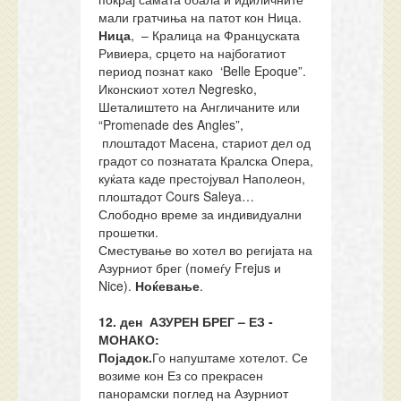
мали гратчиња на патот кон Ница.
Ница
, – Кралица на Француската
Ривиера, срцето на најбогатиот
период познат како ‘Belle Epoque”.
Иконскиот хотел Negresko,
Шеталиштето на Англичаните или
“Promenade des Angles”,
плоштадот Масена, стариот дел од
градот со познатата Кралска Опера,
куќата каде престојувал Наполеон,
плоштадот Cours Saleya…
Слободно време за индивидуални
прошетки.
Сместување во хотел во регијата на
Азурниот брег (помеѓу Frejus и
Nice).
Ноќевање
.
1
2
.
ден
АЗУРЕН БРЕГ
–
ЕЗ -
МОНАКО
:
Појадок.
Го напуштаме хотелот. Се
возиме кон Ез со прекрасен
панорамски поглед на Азурниот