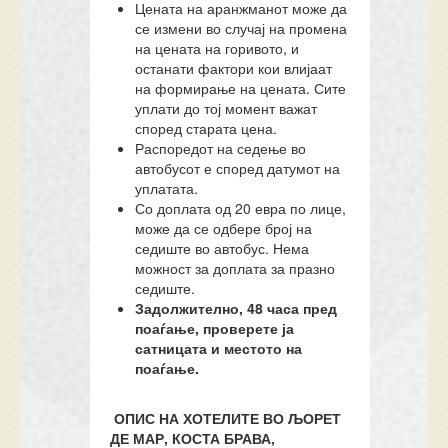
Цената на аранжманот може да
се измени во случај на промена
на цената на горивото, и
останати фактори кои влијаат
на формирање на цената. Сите
уплати до тој момент важат
според старата цена.
Распоредот на седење во
автобусот е според датумот на
уплатата.
Со доплата од 20 евра по лице,
може да се одбере број на
седиште во автобус. Нема
можност за доплата за празно
седиште.
Задолжително, 48 часа пред
поаѓање, проверете ја
сатницата и местото на
поаѓање.
ОПИС НА ХОТЕЛИТЕ ВО ЉОРЕТ
ДЕ МАР, КОСТА БРАВА,