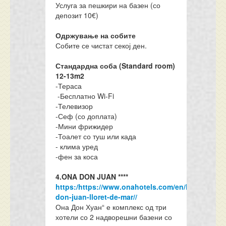
Услуга за пешкири на базен (со
депозит 10€)
Одржување на собите
Собите се чистат секој ден.
Стандардна соба (Standard room)
12-13m2
-Тераса
-Бесплатно Wi-Fi
-Телевизор
-Сеф (со доплата)
-Мини фрижидер
-Тоалет со туш или када
- клима уред
-фен за коса
4.ONA
DON JUAN ****
https:/https://www.onahotels.com/en/hotel-
don-juan-lloret-de-mar//
Она Дон Хуан“ е комплекс од три
хотели со 2 надворешни базени со