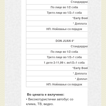
Стандардна соба
По лице во 1/2 соба
Трето лице во 1/2+1 соба
*Early Booking: GRATI
* Доплата за 6 ПОЛУПА
НП: Ноќевање со појадок
DON JUAN 4*
Стандардна соба
По лице во 1/2 соба
Трето лице во 1/2+1 соба
1 дете 2-11,99 г. во1/2+1 соба
*Early Booking: GRATI
* Доплата за 6 ПОЛУПА
* Доплата за СУПЕРИОР
НП: Ноќевање со појадок
Во цената е вклучено:
• Високотуристички автобус со
клима, ТВ, видео.