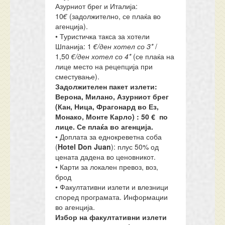
Азурниот брег и Италија:
10
€
(задолжително, се плаќа во
агенција).
• Туристичка такса за хотели
Шпанија: 1
€/ден хотел со 3*
/
1,50
€/ден хотел со 4*
(се плаќа на
лице место на рецепција при
сместување).
Задолжителен пакет излети:
Верона, Милано, Азурниот брег
(Кан, Ница, Фрагонард во Ез,
Монако, Монте Карло) : 50 € по
лице. Се плаќа во агенција.
• Доплата за еднокреветна соба
(
Hotel Don Juan
): плус 50% од
цената дадена во ценовникот.
• Карти за локален превоз, воз,
брод
• Факултативни излети и влезници
според програмата. Информации
во агенција.
Избор на факултативни излети