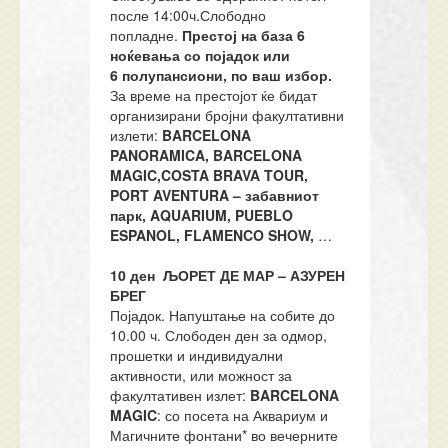
после 14:00ч.Слободно
попладне.
Престој на база
6
ноќевања со појадок или
6
полупансиони
, по ваш избор.
За време на престојот ќе бидат
организирани бројни факултативни
излети:
BARCELONA
PANORAMICA, BARCELONA
MAGIC
,
COSTA BRAVA TOUR,
PORT AVENTURA –
забавниот
парк
, AQUARIUM,
PUEBLO
ESPANOL
, FLAMENCO SHOW,
…
10
ден
ЉОРЕТ ДЕ МАР – АЗУРЕН
БРЕГ
Појадок. Напуштање на собите до
10.00 ч. Слободен ден за одмор,
прошетки и индивидуални
активности, или можност за
факултативен излет:
BARCELONA
MAGIC
: со посета на Аквариум и
Магичните фонтани* во вечерните