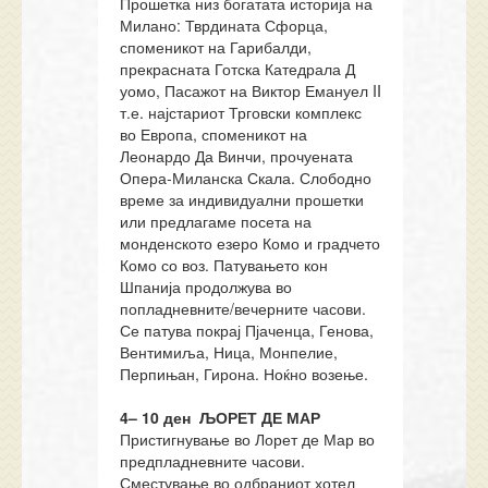
Прошетка низ богатата историја на
Милано: Тврдината Сфорца,
споменикот на Гарибалди,
прекрасната Готска Катедрала Д
уомо, Пасажот на Виктор Емануел II
т.е. најстариот Трговски комплекс
во Европа, споменикот на
Леонардо Да Винчи, прочуената
Опера-Миланска Скала. Слободно
време за индивидуални прошетки
или предлагаме посета на
монденското езеро Комо и градчето
Комо со воз. Патувањето кон
Шпанија продолжува во
попладневните/вечерните часови.
Се патува покрај Пјаченца, Генова,
Вентимиља, Ница, Монпелие,
Перпињан, Гирона. Ноќно возење.
4
– 10 ден
ЉОРЕТ ДЕ МАР
Пристигнување во Лорет де Мар во
предпладневните часови.
Сместување во одбраниот хотел