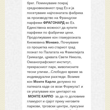
брег. Поминуваме покрај
средновековниот град Ез и ја
посетуваме најпознатата фабрика
за производство на Француски
парфеми
ФРАГОНАРД
во Ез.
Единствена можност да купите
парфеми по фабрички цени.
Продолжуваме кон гламурозната
Кнежевина
Монако.
Почнуваме
со прошетка низ стариот град
познат по Палатата на Фамилијата
Грималди, црквата Свети Никола,
Океанографскиот институт,
прекрасниот парк, живописните
тесни улички...Слободно време за
индивидуални разгледи. Возиме
кон
Монте Карло
делумно по
патеката каде се вози Формула1 и
се упатуваме кон центарот на
МОНТЕ КАРЛО
за да го доловиме
гламурот и сјајот преку неговите
паркови, трговски центри, луксузни