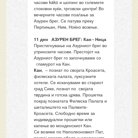
часови kako и шопинг во големите
стоковни куќи, трговски центри! Во
вечерните часови поаѓање за
Азурен брег. Се патува преку
Перпињан, Ним, Ноќно возење.
11 ден
АЗУРЕН БРЕГ: Кан - Ница
Пристигнување на Азурниот брег во
утринските часови. Престојот на
Азурниот брег го започнуваме со
гламурот на Кан.
Кан
, – познат по својата Кроасета,
филмската палата, луксузните
хотели. Се искачуваме во стариот
град Сике, познат по својата
тврдина и готска црква. Прошетка
покрај познатата Филмска Палата и
шеталиштето на Палмите-
Кроасета. Слободно време за
индивидуални прошетки или
капење во монденскиот Кан.
Се возиме по Наполеоновиот Пат,
покрај самата обала и идиличните