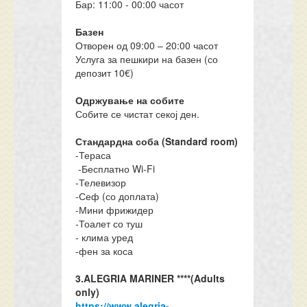
Бар: 11:00 - 00:00 часот
Базен
Отворен од 09:00 – 20:00 часот
Услуга за пешкири на базен (со
депозит 10€)
Одржување на собите
Собите се чистат секој ден.
Стандардна соба (Standard room)
-Тераса
-Бесплатно Wi-Fi
-Телевизор
-Сеф (со доплата)
-Мини фрижидер
-Тоалет со туш
- клима уред
-фен за коса
3.ALEGRIA MARINER ****
(Adults
only)
https://www.alegria-