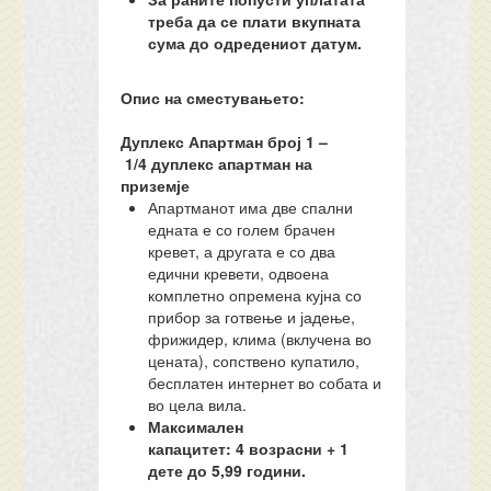
треба да се плати вкупната
сума до одредениот датум.
Опис на сместувањето:
Дуплекс Апартман број
1
–
1/
4
дуплекс апартман на
приземје
Апартманот има две спални
едната е со голем брачен
кревет, а другата е со два
едични кревети, одвоена
комплетно опремена кујна со
прибор за готвење и јадење,
фрижидер, клима (вклучена во
цената), сопствено купатило,
бесплатен интернет во собата и
во цела вила.
Максимален
капацитет:
4
возрасни + 1
дете до 5,99 години.