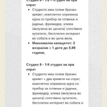
спрат
Студиото има голем брачен
кревет, комплетно опремена
кујна со прибор за готвење и
јадење, фрижидер, клима
(вклучена во цената) сопствено
купатило, бесплатен интернет
во собата и во цела вила.
Максимален капацитет: 2
возрасни + 1 дете до 5,99
години.
Студио
9
- 1/
4
студио
на прв
спрат
Студиото има голем брачен
кревет + два кревети на спрат,
комплетно опремена кујна со
прибор за готвење и јадење,
фрижидер, клима (вклучена во
цената) сопствено купатило,
бесплатен интернет во собата и