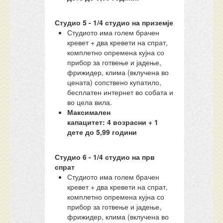
Студио
5
- 1/
4
студио
на приземје
Студиото има голем брачен
кревет + два кревети на спрат,
комплетно опремена кујна со
прибор за готвење и јадење,
фрижидер, клима (вклучена во
цената) сопствено купатило,
бесплатен интернет во собата и
во цела вила.
Максимален
капацитет:
4
возрасни + 1
дете до 5,99 години
Студио
6
- 1/
4
студио
на прв
спрат
Студиото има голем брачен
кревет + два кревети на спрат,
комплетно опремена кујна со
прибор за готвење и јадење,
фрижидер, клима (вклучена во