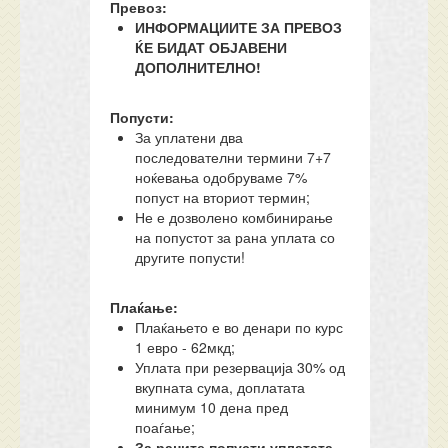
Превоз:
ИНФОРМАЦИИТЕ ЗА ПРЕВОЗ
ЌЕ БИДАТ ОБЈАВЕНИ
ДОПОЛНИТЕЛНО!
Попусти:
За уплатени два
последователни термини 7+7
ноќевања одобруваме 7%
попуст на вториот термин;
Не е дозволено комбинирање
на попустот за рана уплата со
другите попусти!
Плаќање:
Плаќањето е во денари по курс
1 евро - 62мкд;
Уплата при резервација 30% од
вкупната сума, доплатата
минимум 10 дена пред
поаѓање;
За раните попусти уплатата