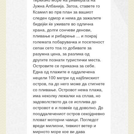
Јужна Албанија. Затоа, ставете го
Ксамил во прв план за вашиот
следен одмор и нема да зажалите
бидејќи ќе уживате во одлична
храна, долги сончеви денови,
пливање и рибарење ... и покрај
големата побарувачка и посетеност
сепак сето тоа го добивате за
разумна цена, за разлика од
другите познати туристички места.
Островите се приказна за себе.
Една од плажите е оддалечена
нецели 100 метри од најблискиот
остров, па до него може да стигнете
со пливање. Островот нема плажа,
има неколку лежалки на сплав, но
задоволството да се исплива до
островот е и повеќе од доволно. До
пооддалечениот остров секојдневно
пловат моторни чамци. Погледот
вреди милиони, тивкиот ветер и
мирното море кое ви дава