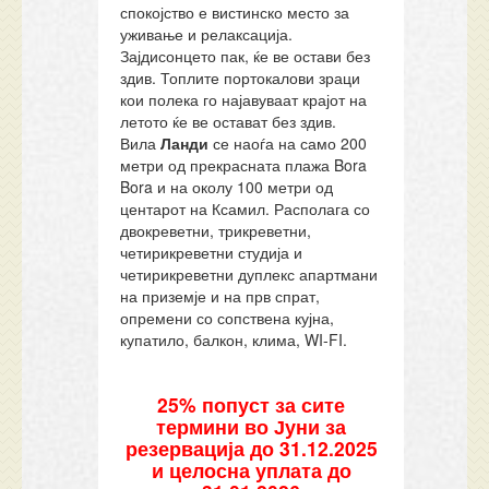
спокојство е вистинско место за
уживање и релаксација.
Зајдисонцето пак, ќе ве остави без
здив. Топлите портокалови зраци
кои полека го најавуваат крајот на
летото ќе ве остават без здив.
Вила
Ланди
се наоѓа на само 200
метри од прекрасната плажа Bora
Bora и на околу 100 метри од
центарот на Ксамил. Располага со
двокреветни, трикреветни,
четирикреветни студија и
четирикреветни дуплекс апартмани
на приземје и на прв спрат,
опремени со сопствена кујна,
купатило, балкон, клима, WI-FI.
25% попуст за сите
термини во Јуни за
резервација до 31.12.2025
и целосна уплата до