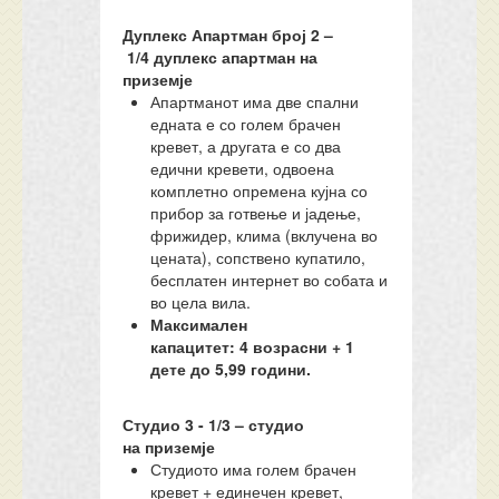
Дуплекс Апартман број 2
–
1/
4
дуплекс апартман на
приземје
Апартманот има две спални
едната е со голем брачен
кревет, а другата е со два
едични кревети, одвоена
комплетно опремена кујна со
прибор за готвење и јадење,
фрижидер, клима (вклучена во
цената), сопствено купатило,
бесплатен интернет во собата и
во цела вила.
Максимален
капацитет:
4
возрасни + 1
дете до 5,99 години.
Студио 3 - 1/3 –
с
тудио
на
приземје
Студиото има голем брачен
кревет + единечен кревет,