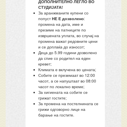
ДОПОЛНИТЕЛНО ЛЕГЛО ВО
СТУДИЈАТА!
За аранжманите купени со
попуст
НЕ Е дозволено
:
промена на дата, име и
презиме на патниците по
извршената уплата, во случај на
промена важат редовните цени
и се доплаќа до износот;
Деца до 5.99 години дозволено
да спие со родител на еден
кревет;
Климата е вклучена во цената;
Собите се преземаат во 12:00
часот, а се напуштаат во 08:00
часот по локално време;
За хигиената на собите се
грижат гостите;
За промена на постелнината се
грижи одговорно лице на
барање на гостите.