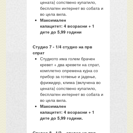
цената) сопствено купатило,
бесплатен интернет во собата и
во цела вила.
Максимален
капацитет:
4
возрасни + 1
дете до 5,99 години
Студио
7
- 1/
4
студио
на прв
спрат
Студиото има голем брачен
кревет + два кревети на спрат,
комплетно опремена кујна со
прибор за готвење и јадење,
фрижидер, клима (вклучена во
цената) сопствено купатило,
бесплатен интернет во собата и
во цела вила.
Максимален
капацитет:
4
возрасни + 1
дете до 5,99 години.
Студио
8
- 1/
2
–
с
тудио на
прв