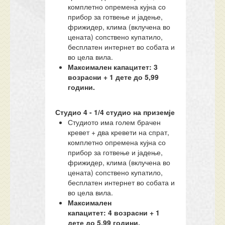
комплетно опремена кујна со
прибор за готвење и јадење,
фрижидер, клима (вклучена во
цената) сопствено купатило,
бесплатен интернет во собата и
во цела вила.
Максимален капацитет: 3
возрасни + 1 дете до 5,99
години.
Студио 4 - 1/
4
студио
на приземје
Студиото има голем брачен
кревет + два кревети на спрат,
комплетно опремена кујна со
прибор за готвење и јадење,
фрижидер, клима (вклучена во
цената) сопствено купатило,
бесплатен интернет во собата и
во цела вила.
Максимален
капацитет:
4
возрасни + 1
дете до 5,99 години.