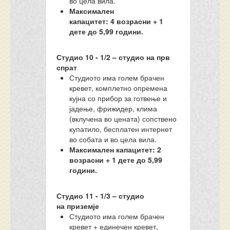
во цела вила.
Максимален
капацитет:
4
возрасни + 1
дете до 5,99 години.
Студио
10
-
1/
2
–
с
тудио на
прв
спрат
Студиото има голем брачен
кревет, комплетно опремена
кујна со прибор за готвење и
јадење, фрижидер, клима
(вклучена во цената) сопствено
купатило, бесплатен интернет
во собата и во цела вила.
Максимален капацитет: 2
возрасни + 1 дете до 5,99
години.
Студио
11
- 1/3 –
с
тудио
на
приземје
Студиото има голем брачен
кревет + единечен кревет,