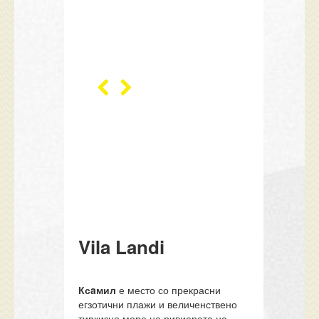
Vila Landi
Ксaмил
е место со прекрасни
егзотични плажи и величенствено
тиркизно море на ривиерата на