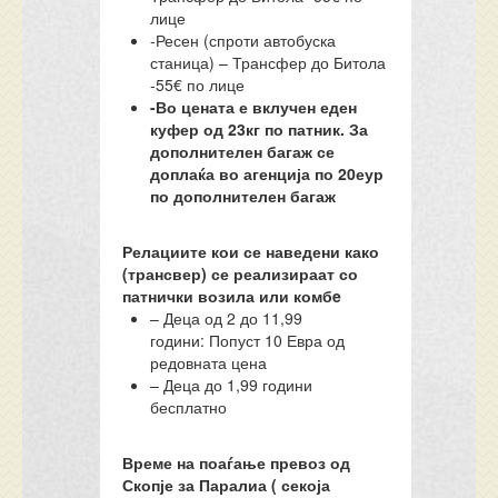
лице
-Ресен (спроти автобуска
станица) – Трансфер до Битола
-55€ по лице
-Во цената е вклучен еден
куфер од 23кг по патник. За
дополнителен багаж се
доплаќа во агенција по 20еур
по дополнителен багаж
Релациите кои се наведени како
(трансвер) се реализираат со
патнички возила или комбe
– Деца од 2 до 11,99
години: Попуст 10 Евра од
редовната цена
– Деца до 1,99 години
бесплатно
Време на поаѓање превоз од
Скопје за Паралиа ( секоја