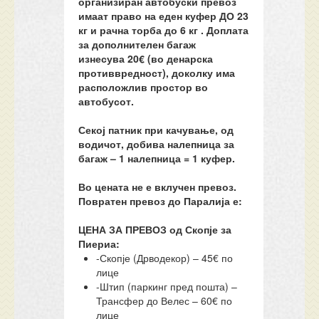
организиран автобуски превоз
имаат право на еден куфер ДО 23
кг и рачна торба до 6 кг . Доплата
за дополнителен багаж
изнесува 20€ (во денарска
противвредност), доколку има
расположлив простор во
автобусот.
Секој патник при качување, од
водичот, добива налепница за
багаж – 1 налепница = 1 куфер.
Во цената не е вклучен превоз.
Повратен превоз до Паралија е:
ЦЕНА ЗА ПРЕВОЗ од Скопје за
Пиериа:
-Скопје (Дрводекор) – 45€ по
лице
-Штип (паркинг пред пошта) –
Трансфер до Велес – 60€ по
лице