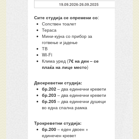
19.09.2026-26.09.2025
Сите студија се опремени со
:
Сопствен тоалет
Тераса
Мини-кујна со прибор за
готвење и јадење
ТВ
Wi-Fi
Клима уред (
7€ на ден – се
плаќа на лице место
)
Двокреветни студија:
бр.202
– два единечни кревети
бр.203
– два единечни кревети
бр.205
– два единечни душеци
во една спална рамка
Трокреветни студија:
бр.200
– еден двоен +
единечен кревет