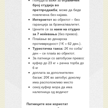
Понудата важи за
ограничен
број студија во
претпродажба
; може да биде
повлечена без најава.
Интернетот
во објектот – без
гаранција за брзина/квалитет.
Цените се за
наем на студио
за 7 ноќевања
(без превоз).
Плаќање во денарска
противвредност (1€ = 62 ден.).
Туристичка такса:
2€ по соба/
ден – се плаќа во објектот.
За патници со автобуски превоз:
куфер до 23 кг + рачна торба до
6 кг
доплата за дополнителен
багаж: 20€ во автобус доколку
има расположливо место
секој куфер мора да има
налепница од водичот
Патниците кои користат