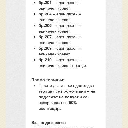
бр.201
– еден двоен +
единечен кревет
бр.204
– еден двоен +
единечен кревет
бр.206
– еден двоен +
единечен кревет
бр.207
– еден двоен +
единечен кревет
бр.209
– еден двоен +
единечен кревет
бр.210
– еден двоен +
единечен кревет + ранџо
Промо термини:
Првите два и последните два
термини се
промотивни
–
не
подлежат на попуст
и се
резервираат со
50%
аконтација
.
Важно да знаете: