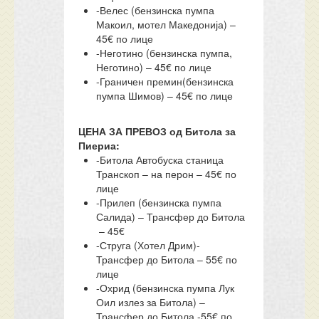
-Велес (бензинска пумпа
Макоил, мотел Македонија) –
45€ по лице
-Неготино (бензинска пумпа,
Неготино) – 45€ по лице
-Граничен премин(бензинска
пумпа Шимов) – 45€ по лице
ЦЕНА ЗА ПРЕВОЗ од Битола за
Пиериа:
-Битола Автобуска станица
Транскоп – на перон – 45€ по
лице
-Прилеп (бензинска пумпа
Салида) – Трансфер до Битола
– 45€
-Струга (Хотел Дрим)-
Трансфер до Битола – 55€ по
лице
-Охрид (бензинска пумпа Лук
Оил излез за Битола) –
Трансфер до Битола -55€ по