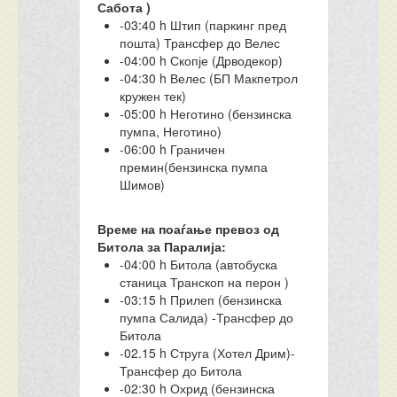
Сабота )
-03:40 h Штип (паркинг пред
пошта) Трансфер до Велес
-04:00 h Скопје (Дрводекор)
-04:30 h Велес (БП Макпетрол
кружен тек)
-05:00 h Неготино (бензинска
пумпа, Неготино)
-06:00 h Граничен
премин(бензинска пумпа
Шимов)
Време на поаѓање превоз од
Битола за Паралија:
-04:00 h Битола (автобуска
станица Транскоп на перон )
-03:15 h Прилеп (бензинска
пумпа Салида) -Трансфер до
Битола
-02.15 h Струга (Хотел Дрим)-
Трансфер до Битола
-02:30 h Охрид (бензинска