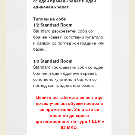
со
еден брачен кревет и еден
единечен кревет
.
Типови на соби
1/2 Standard Room
Standard двокреветни соби со
брачен кревет, сопствено купатило
и балкон со поглед кон градина или
базен.
1/3 Standard Room
Standard трокреветни соби со еден
брачен и еден единечен кревет,
сопствено купатило и балкон со
поглед кон градина или базен.
Цените во табелата се по лице
со вклучен автобуски превоз и
се промотивни. Уплатата се
врши во денарска
противвредност по курс 1 EUR =
62 MKD.