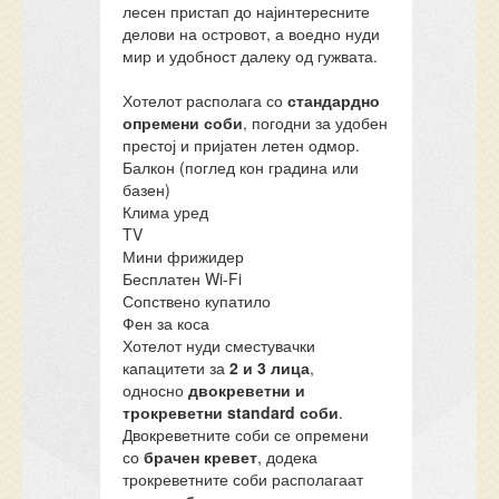
лесен пристап до најинтересните
делови на островот, а воедно нуди
мир и удобност далеку од гужвата.
Хотелот располага со
стандардно
опремени соби
, погодни за удобен
престој и пријатен летен одмор.
Балкон (поглед кон градина или
базен)
Клима уред
TV
Мини фрижидер
Бесплатен Wi-Fi
Сопствено купатило
Фен за коса
Хотелот нуди сместувачки
капацитети за
2 и 3 лица
,
односно
двокреветни и
трокреветни standard соби
.
Двокреветните соби се опремени
со
брачен кревет
, додека
трокреветните соби располагаат