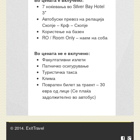
Во цената е вклучено:
7 ноќевања во Silver Bay Hotel
3*
Автобуски превоз на релација
Скопје – Крф – Скопје
Користење на базен
RO / Room Only – наем на соба
Во цената не е вклучено:
Факултативни излети
Патничко осигурување
Туристичка такса
Клима
Повратен билет за траект – 30
евра од лице (Се плаќа
задолжително во автобус)
© 2014. ExitTravel