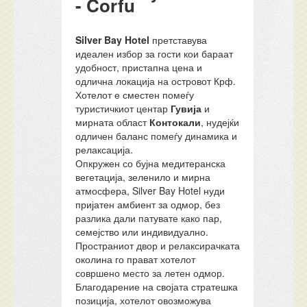
- Corfu
Silver Bay Hotel
претставува
идеален избор за гости кои бараат
удобност, пристапна цена и
одлична локација на островот Крф.
Хотелот е сместен помеѓу
туристичкиот центар
Гувија
и
мирната област
Контокали
, нудејќи
одличен баланс помеѓу динамика и
релаксација.
Опкружен со бујна медитеранска
вегетација, зеленило и мирна
атмосфера, Silver Bay Hotel нуди
пријатен амбиент за одмор, без
разлика дали патувате како пар,
семејство или индивидуално.
Пространиот двор и релаксирачката
околина го прават хотелот
совршено место за летен одмор.
Благодарение на својата стратешка
позиција, хотелот овозможува