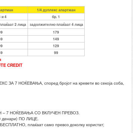
партман
1/4 дуплекс апартман
3 и 4
бр. 1
плаќаат 2 лица
задолжително плаќаат 4 лица
99
179
69
149
09
129
49
99
з
TE CREDIT
ЗА 7 НОЌЕВАЊА, според бројот на кревети во секоја соба,
 – 7 НОЌЕВАЊА СО ВКЛУЧЕН ПРЕВОЗ.
0 денари) ПО ЛИЦЕ.
т БЕСПЛАТНО, плаќаат само превоз доколку користат;