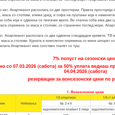
р кат. Апартманот располага со две простории. Првата просторија 
, маса со столови, клима уред, и софа на пуштање која е наменета
на соба која е одвоена со лизгачки врати. Во спална соба има два 
раса опремена со маса и столови, со страничен поглед море. Апар
кат. Апартманот располага со два одвоени стандардни кревети, ТВ и
 маса и столови. Кујната е комплетно опремена со мини шпорет со 
 вилата.Апартманот има сопствен тоалет со туш.
7% попуст на сезонски це
но со 07.03.2026 (сабота) за 50% уплата веднаш п
04.04.2026 (сабота)
резервации за вонсезонски цени по 
1. Вонсезонски цени
1/2 апартман
1/3+1 а
мин
Ноќевања
бр. 2 и 5
бр. 
задолжително плаќаат 2 лица
задолжително 