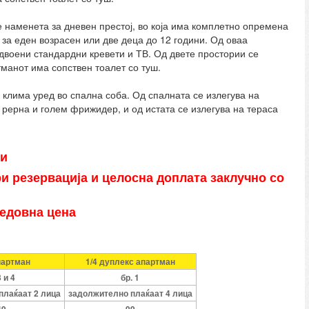
е наменета за дневен престој, во која има комплетно опремена
 за еден возрасен или две деца до 12 години. Од оваа
одвоени стандардни кревети и ТВ. Од двете простории се
тманот има сопствен тоалет со туш.
 клима уред во спална соба. Од спалната се излегува на
рерна и голем фрижидер, и од истата се излегува на тераса
ни
ри резервација и целосна доплата заклучно со
редовна цена
партман
1/4 дуплекс апартман
3 и 4
бр. 1
плаќаат 2 лица
задолжително плаќаат 4 лица