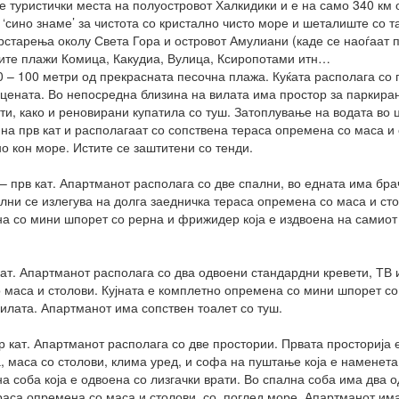
е туристички места на полуостровот Халкидики и е на само 340 км о
 ‘сино знаме’ за чистота со кристално чисто море и шеталиште со 
рстарења околу Света Гора и островот Амулиани (каде се наоѓаат 
вите плажи Комица, Какудиа, Вулица, Ксиропотами итн…
80 – 100 метри од прекрасната песочна плажа. Куќата располага со 
 во цената. Во непосредна близина на вилата има простор за парки
ти, како и реновирани купатила со туш. Затоплување на водата во 
е на прв кат и располагаат со сопствена тераса опремена со маса и 
о кон море. Истите се заштитени со тенди.
– прв кат. Апартманот располага со две спални, во едната има брач
лни се излегува на долга заедничка тераса опремена со маса и стол
а со мини шпорет со рерна и фрижидер која е издвоена на самиот
кат. Апартманот располага со два одвоени стандардни кревети, ТВ 
 маса и столови. Кујната е комплетно опремена со мини шпорет со 
 вилата. Апартманот има сопствен тоалет со туш.
р кат. Апартманот располага со две простории. Првата просторија 
, маса со столови, клима уред, и софа на пуштање која е наменета
на соба која е одвоена со лизгачки врати. Во спална соба има два 
раса опремена со маса и столови, со поглед море. Апартманот има