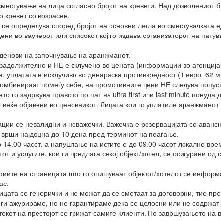
местување на лица согласно бројот на кревети. Над дозволениот б
о кревет со возрасен.
се определува според бројот на основни легла во сместувачката ед
ени во ваучерот или списокот кој го издава организаторот на патув
 денови на започнување на аранжманот.
задолжително и НЕ е вклучено во цената (информации во агенција)
а, уплатата е исклучиво во денараска противвредност (1 евро=62 мк
комбинираат помеѓу себе, на промотивните цени НЕ следува попуст
о го задржува правото по пат на ultra first или last minute понуда
е веќе објавени во ценовникот. Лицата кои го уплатиле аранжманот
ции се невалидни и неважечки. Важечка е резервацијата со аванс
 врши најдоцна до 10 дена пред терминот на поаѓање.
 14.00 часот, а напуштање на истите е до 09.00 часот локално вре
т и услугите, кои ги предлага секој објект/хотел, се осигурани од
ите на страницата што го опишуваат објектот/хотелот се информа
ас.
ницата се генерички и не можат да се сметаат за договорни, тие п
ги ажурираме, но не гарантираме дека се целосни или не содржат 
текот на престојот се грижат самите клиенти. По завршувањето на в