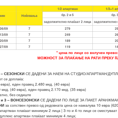
1/2 апартман
1/3+1 а
бр. 2 и 5
бр. 
мин
Ноќевања
задолжително плаќаат 2 лица
задолжително 
-06/09
7
279
2
-13/09
7
249
2
-20/09
7
189
2
-27/09
7
119
1
* цена по лице со вклучен прево
МОЖНОСТ ЗА ПЛАЌАЊЕ НА РАТИ ПРЕКУ IU
 – СЕЗОНСКИ
СЕ ДАДЕНИ ЗА НАЕМ НА СТУДИО/АПАРТМАН/ДУПЛЕКС 
от се доплаќа:
 евра), еден правец 2.480 мкд. (40 евра)
 мкд. (40 евра), еден правец 2.170 мкд. (35 евра)
атно, без седиште
 и 3 – ВОНСЕЗОНСКИ
СЕ ДАДЕНИ ПО ЛИЦЕ ЗА ПАКЕТ АРАНЖМАН
НИ
за сопствен превоз од редовната цена се намалува 10 евра (62
апартман плаќаат минимум 2 лица | 3-то и 4-то лице се сместуваа
 дуплекс апартман плаќаат минимум 4 лица;