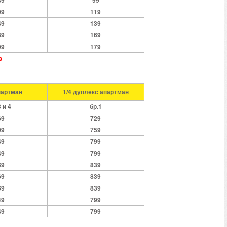
49
99
09
119
49
139
89
169
99
179
з
партман
1/4 дуплекс апартман
3 и 4
бр.1
69
729
09
759
49
799
49
799
69
839
69
839
69
839
49
799
49
799