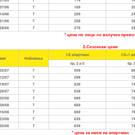
-31/05
7
119
1
-07/06
7
169
2
-14/06
7
209
2
-21/06
7
259
2
-28/06
7
279
2
* цена по лице со вклучен прево
2.Сезонски цени
1/2 апартман
1/3+1 а
мин
Ноќевања
бр. 2 и 5
бр. 
-05/07
7
559
6
-12/07
7
599
7
-19/07
7
639
7
-26/07
7
639
7
-02/08
7
669
7
-09/08
7
669
7
-16/08
7
669
7
-23/08
7
639
7
-30/08
7
639
7
* цена за наем на апартман