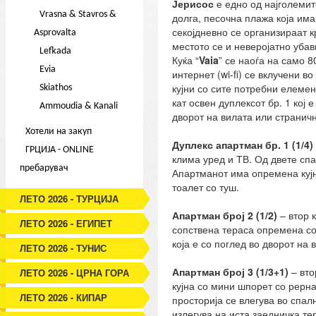
Јерисос
е едно од најголемит
Vrasna & Stavros &
долга, песочна плажа која има
секојдневно се организираат к
Asprovalta
местото се и неверојатно уба
Lefkada
Куќа “
Vaia
” се наоѓа на само 
Evia
интернет (wi-fi) се вклучени
кујни со сите потребни елемен
Skiathos
кат освен дуплексот бр. 1 кој 
Ammoudia & Kanali
дворот на вилата или страничн
Хотели на закуп
Дуплекс апартман бр. 1 (1/
4)
ГРЦИЈА - ONLINE
клима уред и ТВ. Од двете спа
пребарувач
Апартманот има опремена кујн
тоалет со туш.
ЛЕТО 2026 - ТУРЦИЈА
Апартман број 2
(1/2)
– втор 
ЛЕТО 2026 - ЕГИПЕТ
сопствена тераса опремена со
која е со поглед во дворот на
ЛЕТО 2026 - ТУНИС
Апартман број 3 (1/3+1)
– вто
ЛЕТО 2026 - ЦРНА ГОРА
кујна со мини шпорет со рерна
ЛЕТО 2026 - КИПАР
просторија се влегува во спал
излегува на иста заедничка те