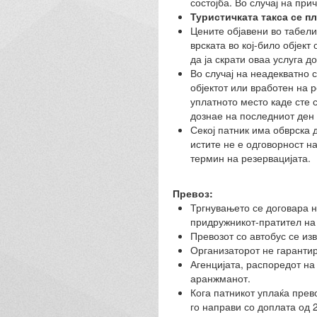
состојба. Во случај на при
Туристичката такса се пл
Цените објавени во табели
врската во кој-било објек
да ја скрати оваа услуга д
Во случај на неадекватно 
објектот или вработен на 
уплатното место каде сте 
дознае на последниот ден 
Секој патник има обврска 
истите не е одговорност н
термин на резервацијата.
Превоз:
Тргнувањето се договара н
придружникот-пратител на 
Превозот со автобус се из
Организаторот не гарантир
Агенцијата, распоредот на
аранжманот.
Кога патникот уплаќа прев
го направи со доплата од 