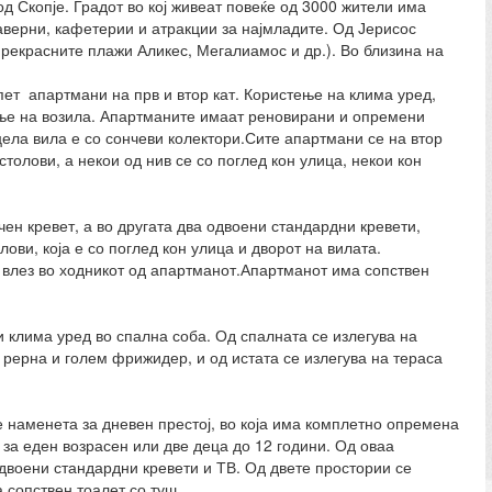
д Скопје. Градот во кој живеат повеќе од 3000 жители има
таверни, кафетерии и атракции за најмладите. Од Јерисос
прекрасните плажи Аликес, Мегалиамос и др.). Во близина на
пет апартмани на прв и втор кат. Користење на клима уред,
рање на возила. Апартманите имаат реновирани и опремени
цела вила е со сончеви колектори.Сите апартмани се на втор
столови, а некои од нив се со поглед кон улица, некои кон
ен кревет, а во другата два одвоени стандардни кревети,
ови, која е со поглед кон улица и дворот на вилата.
 влез во ходникот од апартманот.Апартманот има сопствен
и клима уред во спална соба. Од спалната се излегува на
рерна и голем фрижидер, и од истата се излегува на тераса
е наменета за дневен престој, во која има комплетно опремена
 за еден возрасен или две деца до 12 години. Од оваа
одвоени стандардни кревети и ТВ. Од двете простории се
 сопствен тоалет со туш.