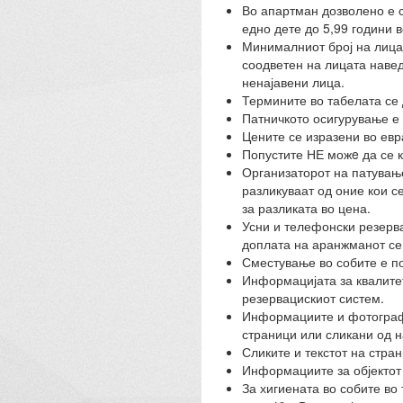
Во апартман дозволено е с
едно дете до 5,99 години в
Минималниот број на лица 
соодветен на лицата навед
ненајавени лица.
Термините во табелата се
Патничкото осигурување е 
Цените се изразени во евр
Попустите НЕ можe да се 
Организаторот на патувањет
разликуваат од оние кои с
за разликата во цена.
Усни и телефонски резерва
доплата на аранжманот се
Сместување во собите е по
Информацијата за квалитето
резервацискиот систем.
Информациите и фотографи
страници или сликани од н
Сликите и текстот на стра
Информациите за објектот 
За хигиената во собите во 