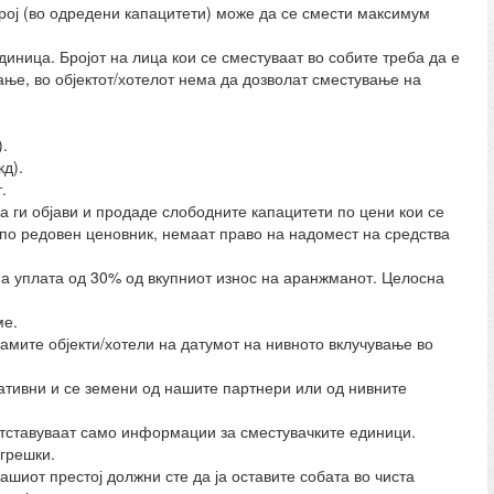
рој (во одредени капацитети) може да се смести максимум
иница. Бројот на лица кои се сместуваат во собите треба да е
ање, во објектот/хотелот нема да дозволат сместување на
.
д).
.
 да ги објави и продаде слободните капацитети по цени кои се
 по редовен ценовник, немаат право на надомест на средства
на уплата од 30% од вкупниот износ на аранжманот. Целосна
ме.
 самите објекти/хотели на датумот на нивното вклучување во
тивни и се земени од нашите партнери или од нивните
ретставуваат само информации за сместувачките единици.
грешки.
ашиот престој должни сте да ја оставите собата во чиста