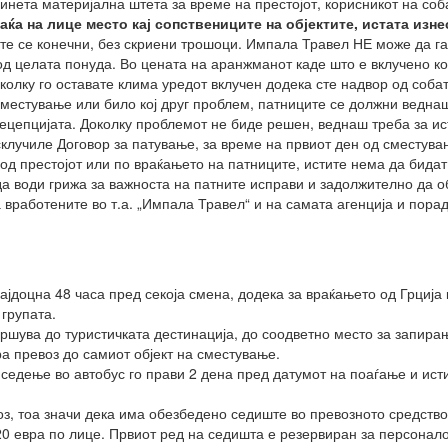
чинета материјална штета за време на престојот, корисникот на со
аќа на лице место кај сопствениците на објектите, истата изне
те се конечни, без скриени трошоци. Импала Травел НЕ може да га
т од целата понуда. Во цената на аранжманот каде што е вклучено 
околку го оставате клима уредот вклучен додека сте надвор од собат
сместување или било кој друг проблем, патниците се должни веднаш
рецепцијата. Доколку проблемот не биде решен, веднаш треба за ис
склучиле Договор за патување, за време на првиот ден од сместув
од престојот или по враќањето на патниците, истите нема да бидат
да води грижа за важноста на патните исправи и задолжително да 
а вработените во т.а. „Импала Травел“ и на самата агенција и пор
ајдоцна 48 часа пред секоја смена, додека за враќањето од Грција 
групата.
вршува до туристичката дестинација, до соодветно место за запира
а превоз до самиот објект на сместување.
 седење во автобус го прави 2 дена пред датумот на поаѓање и исти
оз, тоа значи дека има обезбедено седиште во превозното средство
20 евра по лице. Првиот ред на седишта е резервиран за персонало