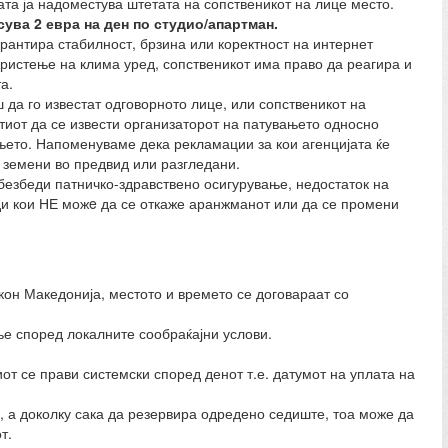
бата ја надоместува штетата на сопственикот на лице место.
сува 2 евра на ден по студио/апартман.
рантира стабилност, брзина или коректност на интернет
користење на клима уред, сопственикот има право да реагира и
а.
 да го известат одговорното лице, или сопственикот на
тиот да се извести организаторот на патувањето односно
ањето. Напоменуваме дека рекламации за кои агенцијата ќе
 земени во предвид или разгледани.
обезбеди патничко-здравствено осигурување, недостаток на
ади кои НЕ можe да се откаже аранжманот или да се промени
кон Македонија, местото и времето се договараат со
ње според локалните сообраќајни услови.
от се прави системски според денот т.е. датумот на уплата на
, а доколку сака да резервира одредено седиште, тоа може да
т.