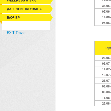
WELLNESS & SPA
24/05
31/05
ДАЛЕЧНИ ПАТУВАЊА
07/06
14/06
ВАУЧЕР
21/06
EXIT Travel
Тер
28/06
05/07
12/07
19/07
26/07
02/08
09/08
16/08
23/08