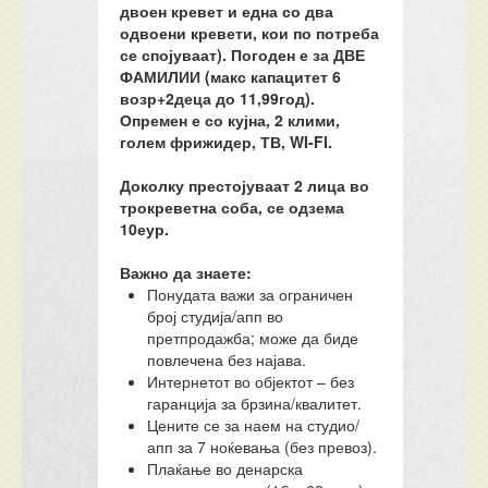
двоен кревет и една со два
одвоени кревети, кои по потреба
се спојуваат). Погоден е за ДВЕ
ФАМИЛИИ (макс капацитет 6
возр+2деца до 11,99год).
Опремен е со кујна, 2 клими,
голем фрижидер, ТВ, WI-FI.
Доколку престојуваат 2 лица во
трокреветна соба, се одзема
10еур.
Важно да знаете:
Понудата важи за ограничен
број студија/апп во
претпродажба; може да биде
повлечена без најава.
Интернетот во објектот – без
гаранција за брзина/квалитет.
Цените се за наем на студио/
апп за 7 ноќевања (без превоз).
Плаќање во денарска