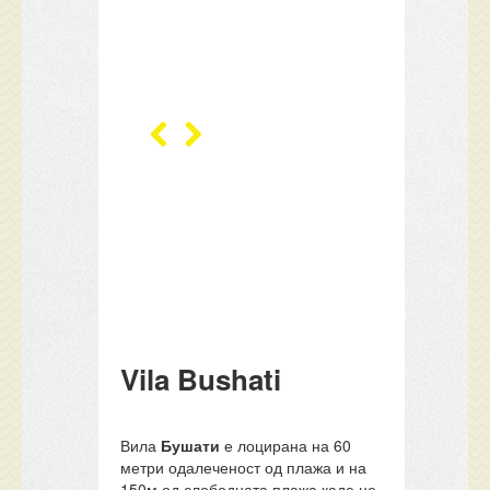
Vila Bushati
Вила
Бушати
е лоцирана на 60
метри одалеченост од плажа и на
150м од слободната плажа каде не