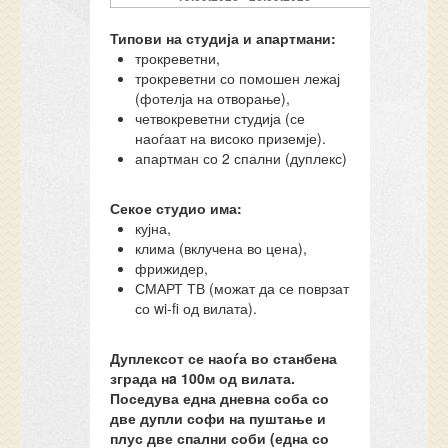
Типови на студија и апартмани:
трокреветни,
трокреветни со помошен лежај
(фотелја на отворање),
четвокреветни студија (се
наоѓаат на високо приземје).
апартман со 2 спални (дуплекс)
Секое студио има:
кујна,
клима (вклучена во цена),
фрижидер,
СМАРТ ТВ (можат да се поврзат
со wi-fi од вилата).
Дуплексот се наоѓа во станбена
зграда нa 100м од вилата.
Поседува една дневна соба со
две дупли софи на пуштање и
плус две спални соби (една со