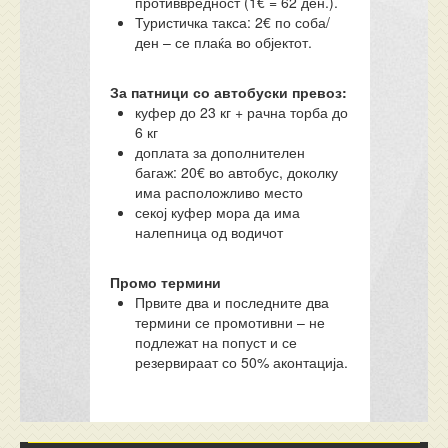
противвредност (1€ = 62 ден.).
Туристичка такса: 2€ по соба/
ден – се плаќа во објектот.
За патници со автобуски превоз:
куфер до 23 кг + рачна торба до
6 кг
доплата за дополнителен
багаж: 20€ во автобус, доколку
има расположливо место
секој куфер мора да има
налепница од водичот
Промо термини
Првите два и последните два
термини се промотивни – не
подлежат на попуст и се
резервираат со 50% аконтација.