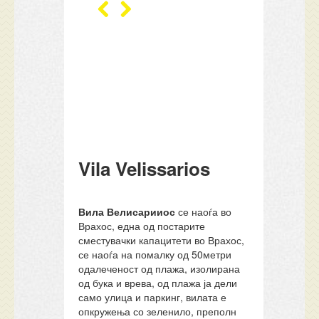
Vila Velissarios
Вила Велисарииос
се наоѓа во
Врахос, една од постарите
сместувачки капацитети во Врахос,
се наоѓа на помалку од 50метри
одалеченост од плажа, изолирана
од бука и врева, од плажа ја дели
само улица и паркинг, вилата е
опкружења со зеленило, преполн