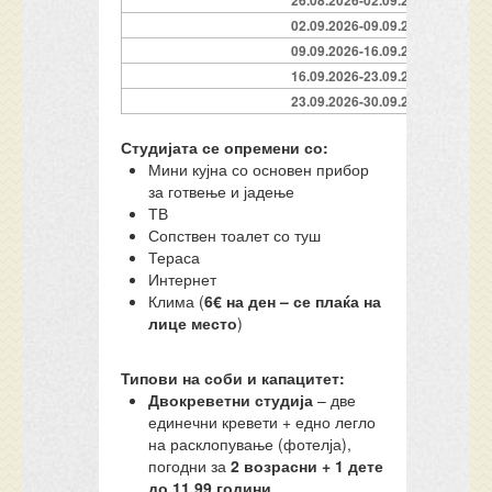
26.08.2026-02.09.2026
02.09.2026-09.09.2026
09.09.2026-16.09.2026
16.09.2026-23.09.2026
23.09.2026-30.09.2026
Студијата се опремени со:
Мини кујна со основен прибор
за готвење и јадење
ТВ
Сопствен тоалет со туш
Тераса
Интернет
Клима (
6€ на ден – се плаќа на
лице место
)
Типови на соби и капацитет:
Двокреветни студија
– две
единечни кревети + едно легло
на расклопување (фотелја),
погодни за
2 возрасни + 1 дете
до 11,99 години