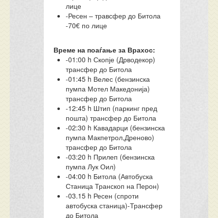
лице
-Ресен – травсфер до Битола
-70€ по лице
Време на поаѓање за Врахос:
-01:00 h Скопје (Дрводекор)
трансфер до Битола
-01:45 h Велес (бензинска
пумпа Мотел Македонија)
трансфер до Битола
-12:45 h Штип (паркинг пред
пошта) трансфер до Битола
-02:30 h Кавадарци (бензинска
пумпа Макпетрол,Дреново)
трансфер до Битола
-03:20 h Прилеп (бензинска
пумпа Лук Оил)
-04:00 h Битола (Автобуска
Станица Транскоп на Перон)
-03.15 h Ресен (спроти
автобуска станица)-Трансфер
до Битола