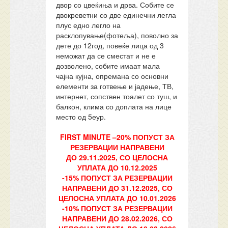
двор со цвеќиња и дрва. Собите се
двокреветни со две единечни легла
плус едно легло на
расклопување(фотеља), поволно за
дете до 12год, повеќе лица од 3
неможат да се сместат и не е
дозволено, собите имаат мала
чајна кујна, опремана со основни
елементи за готвење и јадење, ТВ,
интернет, сопствен тоалет со туш, и
балкон, клима со доплата на лице
место од 5еур.
FIRST MINUTE –
20
% ПОПУСТ ЗА
РЕЗЕРВАЦИИ НАПРАВЕНИ
ДО
29
.1
1
.2025, СО ЦЕЛОСНА
УПЛАТА ДО 10.12.2025
-15% ПОПУСТ ЗА РЕЗЕРВАЦИИ
НАПРАВЕНИ ДО 3
1
.12.2025, СО
ЦЕЛОСНА УПЛАТА ДО 10.01.2026
-10% ПОПУСТ ЗА РЕЗЕРВАЦИИ
НАПРАВЕНИ ДО 28.02.2026, СО