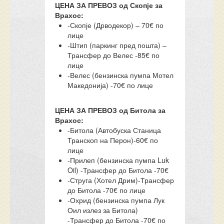
ЦЕНА ЗА ПРЕВОЗ од Скопје за
Врахос:
-Скопје (Дрводекор) – 70€ по
лице
-Штип (паркинг пред пошта) –
Трансфер до Велес -85€ по
лице
-Велес (бензинска пумпа Мотел
Македонија) -70€ по лице
ЦЕНА ЗА ПРЕВОЗ од Битола за
Врахос:
-Битола (Автобуска Станица
Транскоп на Перон)-60€ по
лице
-Прилеп (бензинска пумпа Luk
Oil) -Трансфер до Битола -70€
-Струга (Хотел Дрим)-Трансфер
до Битола -70€ по лице
-Охрид (бензинска пумпа Лук
Оил излез за Битола)
-Трансфер до Битола -70€ по