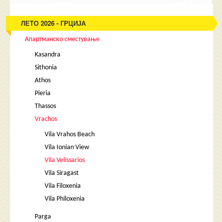
ЛЕТО 2026 - ГРЦИЈА
Апартманско сместување
Kasandra
Sithonia
Athos
Pieria
Thassos
Vrachos
Vila Vrahos Beach
Vila Ionian View
Vila Velissarios
Vila Siragast
Vila Filoxenia
Vila Philoxenia
Parga