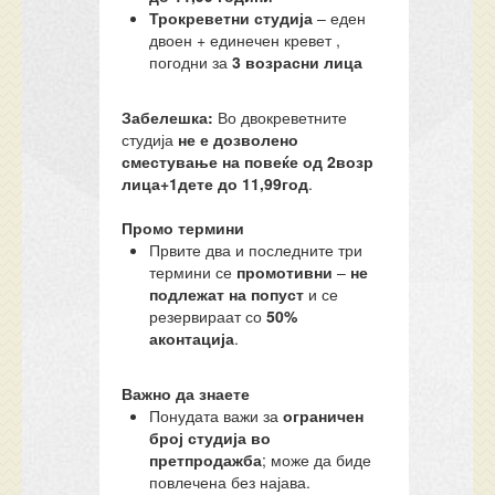
Трокреветни студија
– еден
двоен + единечен кревет ,
погодни за
3 возрасни лица
Забелешка:
Во двокреветните
студија
не е дозволено
сместување на повеќе од 2возр
лица+1дете до 11,99год
.
Промо термини
Првите два и последните три
термини се
промотивни
–
не
подлежат на попуст
и се
резервираат со
50%
аконтација
.
Важно да знаете
Понудата важи за
ограничен
број студија во
претпродажба
; може да биде
повлечена без најава.