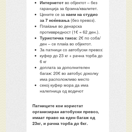
Интернетот
во објектот – без
гаранција за брзина/квалитет.
Цените се за
наем на студио
за 7 ноќевања
(без превоз).
Плаќање во денарска
противвредност (1€ = 62 ден.).
Туристичка такса:
2€ по соба/
ден – се плаќа во објектот.
За патници со автобуски превоз:
куфер до 23 кг + рачна торба до
6 кг
доплата за дополнителен
багаж: 20€ во автобус доколку
има расположливо место
секој куфер мора да има
налепница од водичот
Патниците кои користат
организиран автобуски превоз,
имаат право на еден багаж од
23кг, и рачна торба до 6кг.