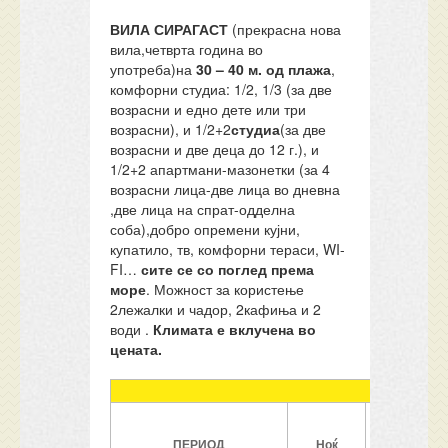
ВИЛА СИРАГАСТ
(прекрасна нова
вила,четврта година во
употреба)на
30
–
40 м. од плажа
,
комфорни студиа: 1/2, 1/3 (за две
возрасни и едно дете или три
возрасни), и 1/2+2
студиа
(за две
возрасни и две деца до 12 г.), и
1/2+2 апартмани-мазонетки (за 4
возрасни лица-две лица во дневна
,две лица на спрат-одделна
соба),добро опремени кујни,
купатило, тв, комфорни тераси, WI-
FI…
сите се
со поглед према
море
. Можност за користење
2лежалки и чадор, 2кафиња и 2
води .
Климата е вклучена во
цената.
ПЕРИОД
Ноќ
1/2
стд