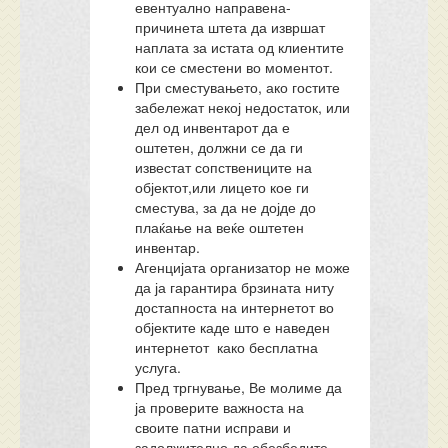
евентуално направена-
причинета штета да извршат
наплата за истата од клиентите
кои се сместени во моментот.
При сместувањето, ако гостите
забележат некој недостаток, или
дел од инвентарот да е
оштетен, должни се да ги
известат сопствениците на
објектот,или лицето кое ги
сместува, за да не дојде до
плаќање на веќе оштетен
инвентар.
Агенцијата организатор не може
да ја гарантира брзината ниту
достапноста на интернетот во
објектите каде што е наведен
интернетот како бесплатна
услуга.
Пред тргнување, Ве молиме да
ја проверите важноста на
своите патни исправи и
задолжително да обезбедите