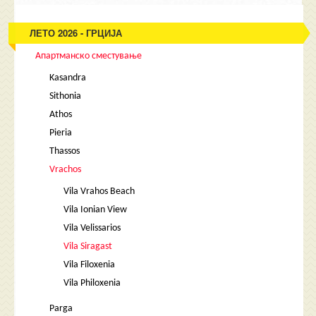
ЛЕТО 2026 - ГРЦИЈА
Апартманско сместување
Kasandra
Sithonia
Athos
Pieria
Thassos
Vrachos
Vila Vrahos Beach
Vila Ionian View
Vila Velissarios
Vila Siragast
Vila Filoxenia
Vila Philoxenia
Parga