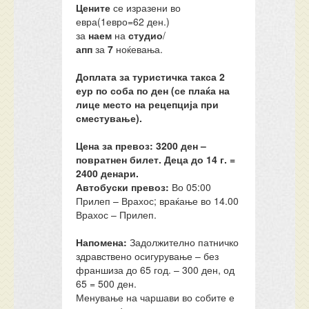
Цените
се изразени во
евра(1евро=62 ден.)
за
наем
на
студио
/
апп
за
7
ноќевања.
Доплата за туристичка такса 2
еур по соба по ден (се плаќа на
лице место на рецепција при
сместување).
Цена за превоз: 3200 ден –
повратнен билет. Деца до 14 г. =
2400 денари.
Автобуски превоз:
Во 05:00
Прилеп – Врахос; враќање во 14.00
Врахос – Прилеп.
Напомена:
Задолжително патничко
здравствено осигурување – без
франшиза до 65 год. – 300 ден, од
65 = 500 ден.
Менување на чаршави во собите е