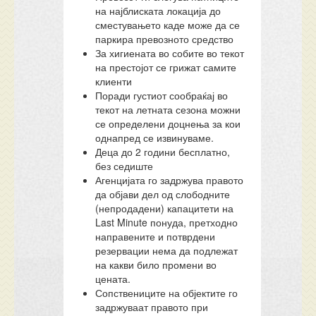
на најблиската локација до
сместувањето каде може да се
паркира превозното средство
За хигиената во собите во текот
на престојот се грижат самите
клиенти
Поради густиот сообраќај во
текот на летната сезона можни
се определени доцнења за кои
однапред се извинуваме.
Деца до 2 години бесплатно,
без седиште
Агенцијата го задржува правото
да објави дел од слободните
(непродадени) капацитети на
Last Minute понуда, претходно
направените и потврдени
резервации нема да подлежат
на какви било промени во
цената.
Сопствениците на објектите го
задржуваат правото при