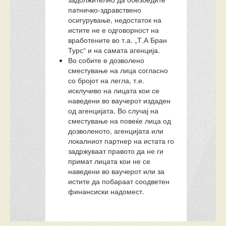
патничко-здравствено
осигурување, недостаток на
истите не е одговорност на
вработените во т.а. „Т.А Бран
Турс“ и на самата агенција.
Во собите е дозволено
сместување на лица согласно
со бројот на легла, т.е.
исклучиво на лицата кои се
наведени во ваучерот издаден
од агенцијата. Во случај на
сместување на повеќе лица од
дозволеното, агенцијата или
локалниот партнер на истата го
задржуваат правото да не ги
примат лицата кои не се
наведени во ваучерот или за
истите да побараат соодветен
финансиски надомест.