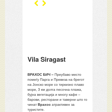
Vila Siragast
ВРАХОС БИЧ –
Преубаво место
помеѓу Парга и Превеза на брегот
на Јонско море со тиркизно плаво
море, 3 км долга песочна плажа,
бујна вегетација и многу кафе –
барови, ресторани и таверни што го
чинат
Врахос
атрактивен за
туристите.