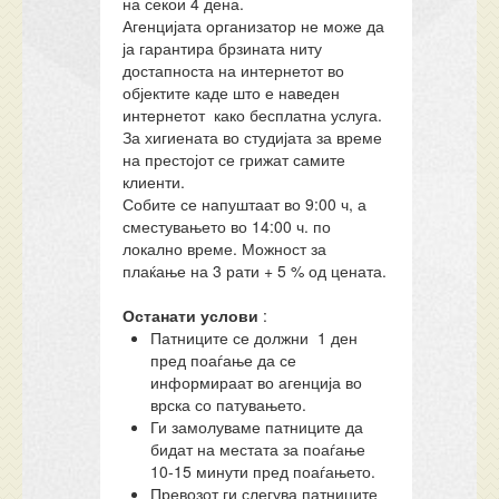
на секои 4 дена.
Агенцијата организатор не може да
ја гарантира брзината ниту
достапноста на интернетот во
објектите каде што е наведен
интернетот како бесплатна услуга.
За хигиената во студијата за време
на престојот се грижат самите
клиенти.
Собите се напуштаат во 9:00 ч, а
сместувањето во 14:00 ч. по
локално време. Можност за
плаќање на 3 рати + 5 % од цената.
Останати услови
:
Патниците се должни 1 ден
пред поаѓање да се
информираат во агенција во
врска со патувањето.
Ги замолуваме патниците да
бидат на местата за поаѓање
10-15 минути пред поаѓањето.
Превозот ги слегува патниците