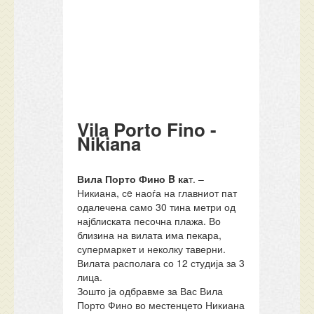
Vila Porto Fino -
Nikiana
Вила Порто Фино B ка
т. –
Никиана, сe наоѓа на главниот пат
одалечена само 30 тина метри од
најблиската песочна плажа. Во
близина на вилата има пекара,
супермаркет и неколку таверни.
Вилата располага со 12 студија за 3
лица.
Зошто ја одбравме за Вас Вила
Порто Фино во местенцето Никиана