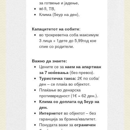
за готвење и јадење,
wi-fi, ТВ,
Клима (5еур на ден),
Капацитетот на собите
:
во трокреветна соба максимум
3 лица + 1дете до 5,99год кое
спие со родители.
Важно да знаете:
Цените се за
наем на апартман
за 7 ноќевања
(без превоз).
Туристичка такса:
2€ по соба/
ден – се плаќа во објектот.
Плаќање во денарска
противвредност (1€ = 62 ден.).
Клима со доплата од 5еур на
ден.
Интернетот
во објектот – без
гаранција за брзина/квалитет.
Понудата важи за
ограничен