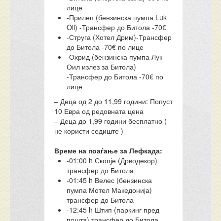
лице
-Прилеп (бензинска пумпа Luk
Oil) -Трансфер до Битола -70€
-Струга (Хотел Дрим)-Трансфер
до Битола -70€ по лице
-Охрид (бензинска пумпа Лук
Оил излез за Битола)
-Трансфер до Битола -70€ по
лице
– Деца од 2 до 11,99 години: Попуст
10 Евра од редовната цена
– Деца до 1,99 години бесплатно (
не користи седиште )
Време на поаѓање за Лефкада:
-01:00 h Скопје (Дрводекор)
трансфер до Битола
-01:45 h Велес (бензинска
пумпа Мотел Македонија)
трансфер до Битола
-12:45 h Штип (паркинг пред
пошта) трансфер до Битола