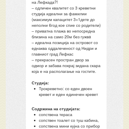
на Лефкада?!
– одличен квалитет со 3 креветни
студија идеални за фамилии
(максимум капацитет 3+1дете до
неполни 6год кое спие со родители)
– приватна плажа во непосредна
близина на само 20м без гужвa
– идеална позиција на островот со
еднаква оддалеченост од Нидри и
главниот град Лефкас
– прекрасен простран двор за
одмор и забава покрај зидана скара
која е на располагање на гостите.
Студија:
Трокреветно: со еден двоен
кревет и еден единечен кревет
Содржина на студијата:
сопствена тераса
сопствен тоалет со туш кабина,
сопствена мини кујна со прибор