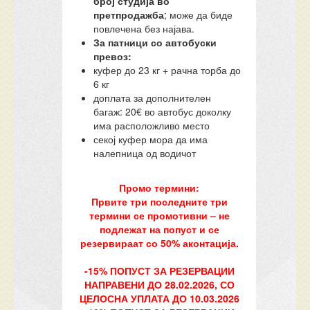
број студија во
претпродажба
; може да биде
повлечена без најава.
За патници со автобуски
превоз:
куфер до 23 кг + рачна торба до
6 кг
доплата за дополнителен
багаж: 20€ во автобус доколку
има расположливо место
секој куфер мора да има
налепница од водичот
Промо термини:
Првите три последните три
термини се промотивни – не
подлежат на попуст и се
резервираат со 50% аконтација.
-15% ПОПУСТ ЗА РЕЗЕРВАЦИИ
НАПРАВЕНИ ДО 28.02.2026, СО
ЦЕЛОСНА УПЛАТА ДО 10.03.2026