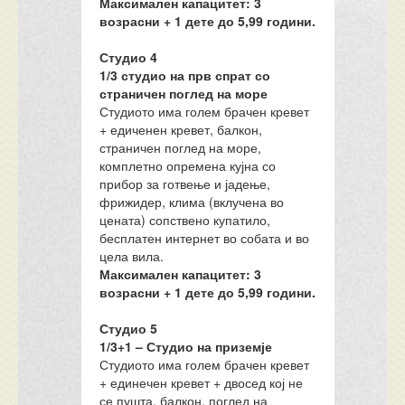
Максимален капацитет: 3
возрасни + 1 дете до 5,99 години.
Студио 4
1/3 студио на прв спрат со
страничен поглед на море
Студиото има голем брачен кревет
+ едиченен кревет, балкон,
страничен поглед на море,
комплетно опремена кујна со
прибор за готвење и јадење,
фрижидер, клима (вклучена во
цената) сопствено купатило,
бесплатен интернет во собата и во
цела вила.
Максимален капацитет: 3
возрасни + 1 дете до 5,99 години.
Студио 5
1/3+1 – Студио на приземје
Студиото има голем брачен кревет
+ единечен кревет + двосед кој не
се пушта, балкон, поглед на