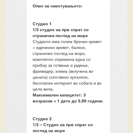
Опис на сместувањето:
Студио 1
1/3 студио на прв спрат со
страничен поглед на море
Студиото има голем брачен кревет
+ едиченен кревет, балкон,
страничен поглед на море,
комплетно опремена кујна со
прибор за готвење и јадење,
фрижидер, клима (вклучена во
цената) сопствено купатило,
бесплатен интернет во собата и во
цела вила.
Максимален капацитет: 3
возрасни + 1 дете до 5,99 години.
Студио 2
1/3 – Студио на прв спрат со
поглед на море