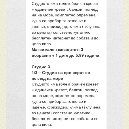
Студиото има голем брачен кревет
+ единечен кревет, балкон, поглед
на на море, комплетно опремена
кујна со прибор за готвење и
јадење, фрижидер, клима (вклучена
во цената) сопствено купатило,
бесплатен интернет во собата и во
цела вила.
Максимален капацитет: 3
возрасни + 1 дете до 5,99 години.
Студио 3
1/3 – Студио на прв спрат со
поглед на море
Студиото има голем брачен кревет
+ единечен кревет, балкон, поглед
на на море, комплетно опремена
кујна со прибор за готвење и
јадење, фрижидер, клима (вклучена
во цената) сопствено купатило,
бесплатен интернет во собата и во
цела вила.