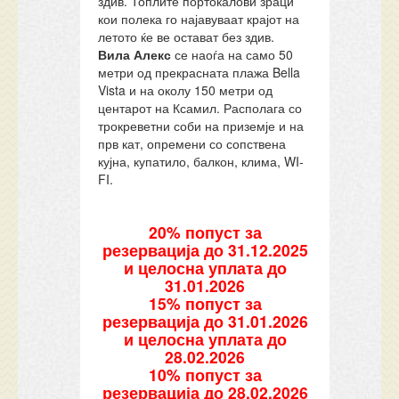
здив. Топлите портокалови зраци
кои полека го најавуваат крајот на
летото ќе ве остават без здив.
Вила Алекс
се наоѓа на само 50
метри од прекрасната плажа Bella
Vista и на околу 150 метри од
центарот на Ксамил. Располага со
трокреветни соби на приземје и на
прв кат, опремени со сопствена
кујна, купатило, балкон, клима, WI-
FI.
20% попуст за
резервација до 31.12.2025
и целосна уплата до
31.01.2026
15% попуст за
резервација до 31.01.2026
и целосна уплата до
28.02.2026
10% попуст за
резервација до 28.02.2026