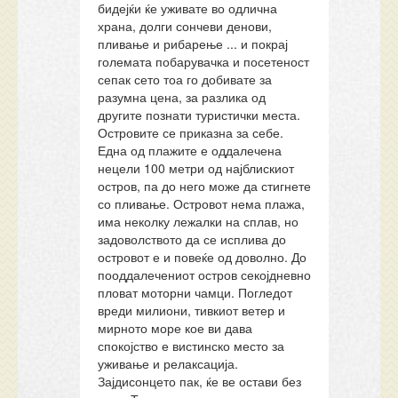
бидејќи ќе уживате во одлична
храна, долги сончеви денови,
пливање и рибарење ... и покрај
големата побарувачка и посетеност
сепак сето тоа го добивате за
разумна цена, за разлика од
другите познати туристички места.
Островите се приказна за себе.
Една од плажите е оддалечена
нецели 100 метри од најблискиот
остров, па до него може да стигнете
со пливање. Островот нема плажа,
има неколку лежалки на сплав, но
задоволството да се исплива до
островот е и повеќе од доволно. До
пооддалечениот остров секојдневно
пловат моторни чамци. Погледот
вреди милиони, тивкиот ветер и
мирното море кое ви дава
спокојство е вистинско место за
уживање и релаксација.
Зајдисонцето пак, ќе ве остави без