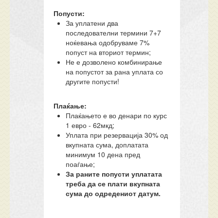
Попусти:
За уплатени два
последователни термини 7+7
ноќевања одобруваме 7%
попуст на вториот термин;
Не е дозволено комбинирање
на попустот за рана уплата со
другите попусти!
Плаќање:
Плаќањето е во денари по курс
1 евро - 62мкд;
Уплата при резервација 30% од
вкупната сума, доплатата
минимум 10 дена пред
поаѓање;
За раните попусти уплатата
треба да се плати вкупната
сума до одредениот датум.