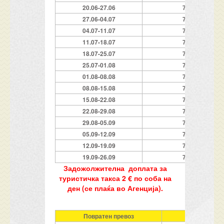
20.06-27.06
7
27.06-04.07
7
04.07-11.07
7
11.07-18.07
7
18.07-25.07
7
25.07-01.08
7
01.08-08.08
7
08.08-15.08
7
15.08-22.08
7
22.08-29.08
7
29.08-05.09
7
05.09-12.09
7
12.09-19.09
7
19.09-26.09
7
Задожолжителна доплата за
туристичка такса 2 € по соба на
ден (се плаќа во Агенција).
Повратен превоз
Ед