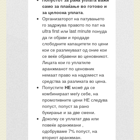
само за плаќање во готово и
за целосна уплата
.
Организаторот на патувањето
го задржува правото по пат на
ultra first или last minute понуда
да ги објави и продаде
слободните капацитети по цени
кои се разликуваат од оние кои
се веќе објавени во ценовникот.
Лицата кои го уплатиле
аранжманот по ценовник
немаат право на надомест на
средства за разликата во цена.
Попустите
НЕ
можe да се
комбинираат меѓу себе, на
промотивните цени НЕ следува
попуст, попуст за рано
букирање и за две смени.
Доколку се уплатат два или
повеќе аранжмани ,
одобруваме 7% попуст, на
вториот аранжман.