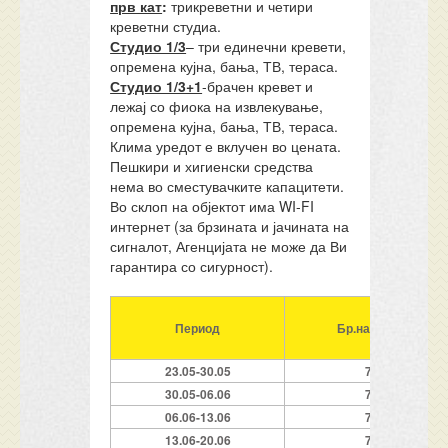
прв кат
:
трикреветни и четири
креветни студиа.
Студио 1/3
– три единечни кревети,
опремена кујна, бања, ТВ, тераса.
Студио 1/3+1
-брачен кревет и
лежај со фиока на извлекување,
опремена кујна, бања, ТВ, тераса.
Клима уредот е вклучен во цената.
Пешкири и хигиенски средства
нема во сместувачките капацитети.
Во склоп на објектот има WI-FI
интернет (за брзината и јачината на
сигналот, Агенцијата не може да Ви
гарантира со сигурност).
Период
Бр.на ноќи
23
.05-30
.05
7
30.05-06.06
7
06.06-13.06
7
13.06-20.06
7