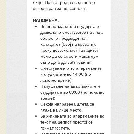
лице. Првиот ред на седишта е
резервиран за персоналот.
НАПОМЕНА:
Во апартманите и студијата е
дозволено сместување на лица
согласно предвидениот
капацитет (број на кревети),
преку дозволениот капацитет
може да се смести максимум
едно дете до 5,99 години;
Сместувањето во апартманите
и студијата е во 14:00 (по
локално време);
Напуштање на апартманите и
студијата е во 09:00 (по локално
време);
Секоја направена штета се
плаќа на лице место;
За хигиената во апартманите во
текот на целиот престој се
грижат гостите.
Попустот за рана уплата важи