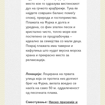
место кое го одразува вистинскиот
дух на грчкото крајбрежје. Тука ќе
најдете совршен баланс помеѓу
спокој, природа и гостопримство.
Плажата на Фурка е долга и
уредена, со фин златен песок и
кристално чисто, топло море кое
постепено се продлабочува –
идеално за семејства со мали деца.
Покрај плажата има таверни и
кафулиња што нудат вкусна морска
храна и прекрасно место за
релаксација.
Локација:
Лоцирана на првата
улица која се протега низ долгиот
брег на Фурка, вилата воедно се
наоѓа на само 50 м. оддалеченост
од песочната плажа.
Сместување:
Ниско приземје и