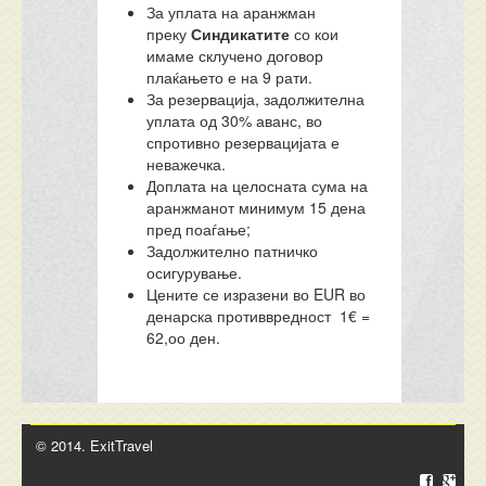
За уплата на аранжман
преку
Синдикатите
со кои
имаме склучено договор
плаќањето е на 9 рати.
За резервација, задолжителна
уплата од 30% аванс, во
спротивно резервацијата е
неважечка.
Доплата на целосната сума на
аранжманот минимум 15 дена
пред поаѓање;
Задолжително патничко
осигурување.
Цените се изразени во EUR во
денарска противвредност 1€ =
62,оо ден.
© 2014. ExitTravel