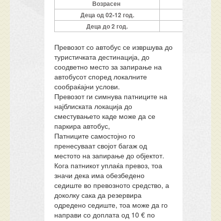
Возрасен
Деца од 02-12 год.
Деца до 2 год.
Бесплатн
Превозот со автобус се извршува до
туристичката дестинација, до
соодветно место за запирање на
автобусот според локалните
сообраќајни услови.
Превозот ги симнува патниците на
најблиската локација до
сместувањето каде може да се
паркира автобус,
Патниците самостојно го
пренесуваат својот багаж од
местото на запирање до објектот.
Кога патникот уплаќа превоз, тоа
значи дека има обезбедено
седиште во превозното средство, а
доколку сака да резервира
одредено седиште, тоа може да го
направи со доплата од 10 € по