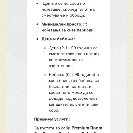
Цените се по соба по
ноќевање, според типот на
сместување и оброци.
Минимален престој:
5
ноќевања за сите периоди.
Деца и бебиња:
Деца (2-11,99 години) се
сметаат како еден патник
во максималната
зафатеност.
Бебиња (0-1,99 години) и
креветчиња за бебиња се
бесплатни, со тоа што
креветчето може да се
додаде над дозволениот
капацитет во сите типови
соби.
Премиум услуги:
За гостите во соби
Premium Room