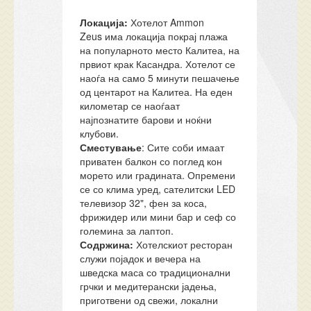
Локација:
Хотелот Ammon
Zeus има локација покрај плажа
на популарното место Калитеа, на
првиот крак Касандра. Хотелот се
наоѓа на само 5 минути пешачење
од центарот на Калитеа. На еден
километар се наоѓаат
најпознатите барови и ноќни
клубови.
Сместување
: Сите соби имаат
приватен балкон со поглед кон
морето или градината. Опремени
се со клима уред, сателитски LED
телевизор 32", фен за коса,
фрижидер или мини бар и сеф со
големина за лаптоп.
Содржина:
Хотелскиот ресторан
служи појадок и вечера на
шведска маса со традиционални
грчки и медитерански јадења,
приготвени од свежи, локални