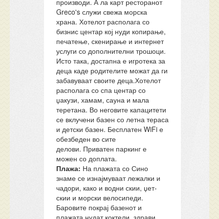
производи. А ла карт ресторанот
Greco's служи свежа морска
храна. Хотелот располага со
бизнис центар кој нуди копирање,
печатење, скенирање и интернет
услуги со дополнителни трошоци.
Исто така, достапна е игротека за
деца каде родителите можат да ги
забавуваат своите деца.Хотелот
располага со спа центар со
џакузи, хамам, сауна и мала
теретана. Во неговите капацитети
се вклучени базен со летна тераса
и детски базен. Бесплатен WiFi е
обезбеден во сите
делови. Приватен паркинг е
можен со доплата.
Плажа:
На плажата со Сино
знаме се изнајмуваат лежалки и
чадори, како и водни скии, џет-
скии и морски велосипеди.
Баровите покрај базенот и
плажата нудат коктели, здрави