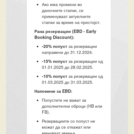
Ако има промени во
даночните стапки, се
применуваат актуелните
стапки за време на престојот.
Рана резервации (EBD - Early
Booking Discount):
-20% попуст
за резервации
направени до 31.12.2024.
-15% попуст
за резервации од
01.01.2025 до 28.02.2025.
-10% попуст
за резервации од
01.03.2025 до 31.03.2025.
Напомени за EBD:
Попустите не важат за
дополнителни оброци (HB или
FB).
Резервациите со попуст не
можат да се откажат или
менуваат имиња.