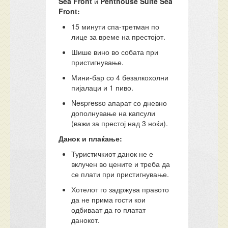
Sea Front
и
Penthouse Suite Sea
Front:
15 минути спа-третман по
лице за време на престојот.
Шише вино во собата при
пристигнување.
Мини-бар со 4 безалкохолни
пијалаци и 1 пиво.
Nespresso апарат со дневно
дополнување на капсули
(важи за престој над 3 ноќи).
Данок и плаќање:
Туристичкиот данок не е
вклучен во цените и треба да
се плати при пристигнување.
Хотелот го задржува правото
да не прима гости кои
одбиваат да го платат
данокот.